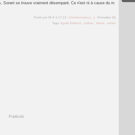
, Soneri se trouve vraiment désemparé. Ce n'est ni à cause du m
Posté par Mr K à 17:13 -
Commentaires [
…
]
- Permalien [
#
]
Tags:
Agullo Editions
,
policier
,
Varesi
,
roman
Publicité