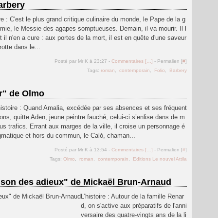
arbery
ire : C'est le plus grand critique culinaire du monde, le Pape de la g
mie, le Messie des agapes somptueuses. Demain, il va mourir. Il l
et il n'en a cure : aux portes de la mort, il est en quête d'une saveur
trotte dans le...
Posté par Mr K à 23:27 -
Commentaires [
…
]
- Permalien [
#
]
Tags:
roman
,
contemporain
,
Folio
,
Barbery
ir" de Olmo
histoire : Quand Amalia, excédée par ses absences et ses fréquent
ions, quitte Aden, jeune peintre fauché, celui-ci s’enlise dans de m
us trafics. Errant aux marges de la ville, il croise un personnage é
gmatique et hors du commun, le Caló, chaman...
Posté par Mr K à 13:54 -
Commentaires [
…
]
- Permalien [
#
]
Tags:
Olmo
,
roman
,
contemporain
,
Editions Le nouvel Attila
aison des adieux" de Mickaël Brun-Arnaud
L’histoire : Autour de la famille Renar
d, on s'active aux préparatifs de l'anni
versaire des quatre-vingts ans de la li