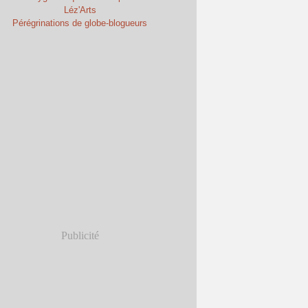
Léz'Arts
Pérégrinations de globe-blogueurs
Publicité