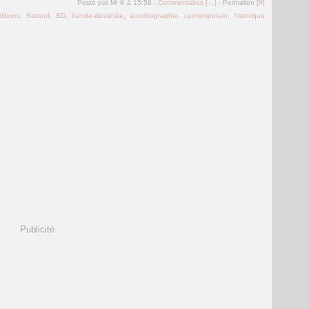
Posté par Mr K à 15:58 -
Commentaires [
…
]
- Permalien [
#
]
ditions
,
Sattouf
,
BD
,
bande-dessinée
,
autobiographie
,
contemporain
,
historique
Publicité