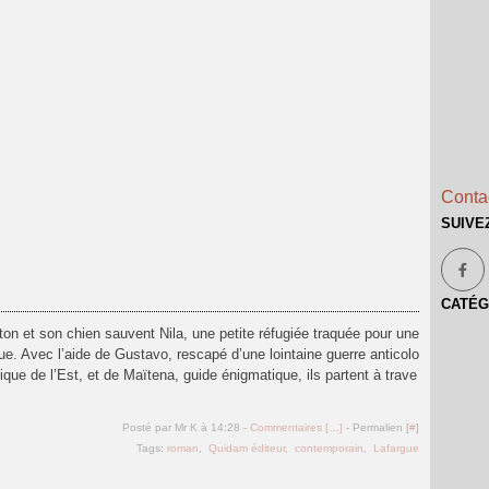
Contac
SUIVE
CATÉG
Anton et son chien sauvent Nila, une petite réfugiée traquée pour une
ue. Avec l’aide de Gustavo, rescapé d’une lointaine guerre anticolo
rique de l’Est, et de Maïtena, guide énigmatique, ils partent à trave
Posté par Mr K à 14:28 -
Commentaires [
…
]
- Permalien [
#
]
Tags:
roman
,
Quidam éditeur
,
contemporain
,
Lafargue