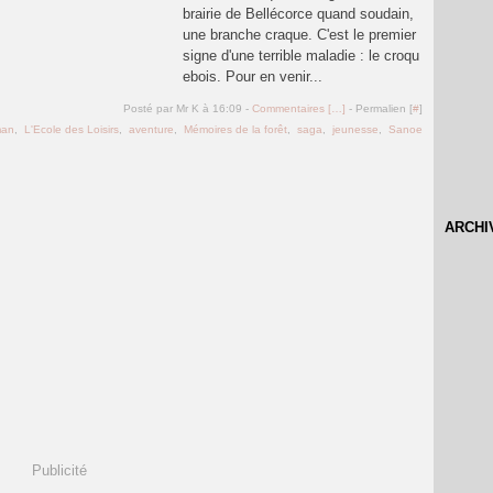
brairie de Bellécorce quand soudain,
une branche craque. C'est le premier
signe d'une terrible maladie : le croqu
ebois. Pour en venir...
Posté par Mr K à 16:09 -
Commentaires [
…
]
- Permalien [
#
]
man
,
L'Ecole des Loisirs
,
aventure
,
Mémoires de la forêt
,
saga
,
jeunesse
,
Sanoe
ARCHI
Publicité