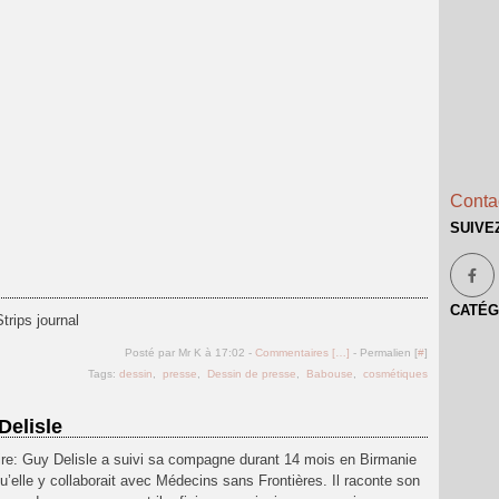
Contac
SUIVE
CATÉG
trips journal
Posté par Mr K à 17:02 -
Commentaires [
…
]
- Permalien [
#
]
Tags:
dessin
,
presse
,
Dessin de presse
,
Babouse
,
cosmétiques
Delisle
oire: Guy Delisle a suivi sa compagne durant 14 mois en Birmanie
qu’elle y collaborait avec Médecins sans Frontières. Il raconte son