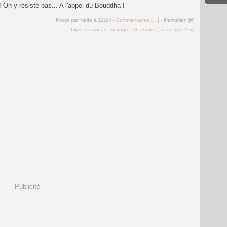
! On y résiste pas... A l'appel du Bouddha !
Posté par Nelfe à 11:14 -
Commentaires [
…
]
- Permalien [
#
]
Tags:
vacances
,
voyage
,
Thaïlande
,
road trip
,
Asie
Publicité