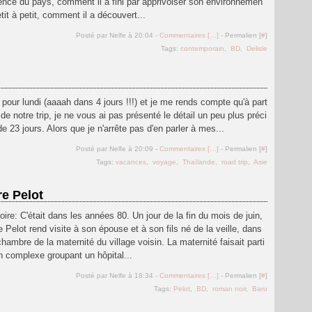
ence du pays, comment il a fini par apprivoiser son environnemen
etit à petit, comment il a découvert...
Posté par Nelfe à 20:04 -
Commentaires [
…
]
- Permalien [
#
]
Tags:
contemporain
,
BD
,
Delisle
 pour lundi (aaaah dans 4 jours !!!) et je me rends compte qu'à part
de notre trip, je ne vous ai pas présenté le détail un peu plus préci
de 23 jours. Alors que je n'arrête pas d'en parler à mes...
Posté par Nelfe à 20:09 -
Commentaires [
…
]
- Permalien [
#
]
Tags:
vacances
,
voyage
,
Thaïlande
,
road trip
,
Asie
re Pelot
toire: C'était dans les années 80. Un jour de la fin du mois de juin,
e Pelot rend visite à son épouse et à son fils né de la veille, dans
hambre de la maternité du village voisin. La maternité faisait parti
n complexe groupant un hôpital...
Posté par Nelfe à 18:34 -
Commentaires [
…
]
- Permalien [
#
]
Tags:
Pelot
,
BD
,
roman noir
,
Baru