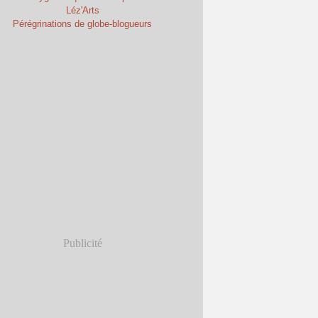
Léz'Arts
Pérégrinations de globe-blogueurs
Publicité