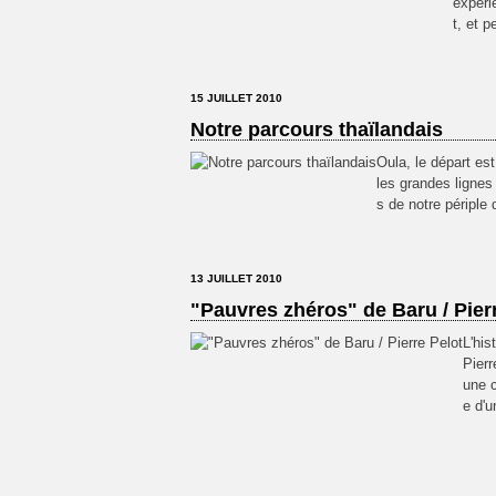
expéri
t, et p
15 JUILLET 2010
Notre parcours thaïlandais
Oula, le départ est
les grandes lignes 
s de notre périple 
13 JUILLET 2010
"Pauvres zhéros" de Baru / Pier
L'his
Pierr
une c
e d'u