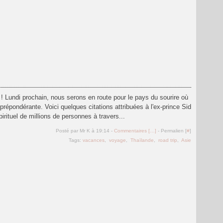
n ! Lundi prochain, nous serons en route pour le pays du sourire où
répondérante. Voici quelques citations attribuées à l'ex-prince Sid
irituel de millions de personnes à travers...
Posté par Mr K à 19:14 -
Commentaires [
…
]
- Permalien [
#
]
Tags:
vacances
,
voyage
,
Thaïlande
,
road trip
,
Asie