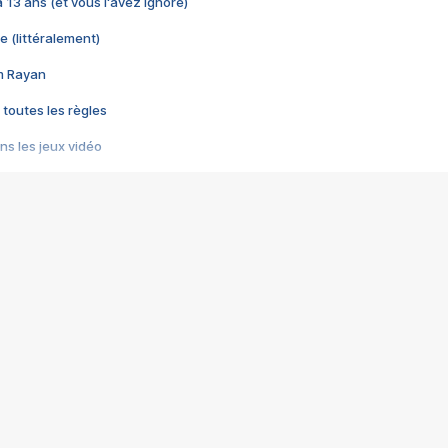
 a 13 ans (et vous l'avez ignoré)
e (littéralement)
im Rayan
 toutes les règles
s les jeux vidéo
us choquant de Rockstar ? - Le scandale BULLY
e plus moche de Steam
du RÊVE tourne au CAUCHEMAR
pendant 8 heures
it… à tort
umiliés par un jeu vidéo
ire - Final Fantasy 8
ti un empire - Age of Empires