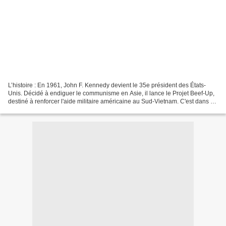
L’histoire : En 1961, John F. Kennedy devient le 35e président des États-
Unis. Décidé à endiguer le communisme en Asie, il lance le Projet Beef-Up,
destiné à renforcer l'aide militaire américaine au Sud-Vietnam. C'est dans ce
contexte que Marcelino Truong...