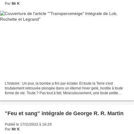
Par
Mr K
L’histoire : Un jour, la bombe a fini par éclater. Et toute la Terre s'est
brutalement retrouvée plongée dans un éternel hiver gelé, hostile à toute
forme de vie. Toute ? Pas tout à fait. Miraculeusement, une toute petite
portion d'humanité a trouvé refuge...
"Feu et sang" intégrale de George R. R. Martin
Publié le 17/11/2022 à 16:29
Par
Mr K