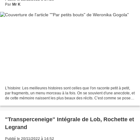
Par
Mr K
L’histoire: Les meilleures histoires sont celles que l'on raconte petit à petit,
par fragments, un menu morceau à la fois. On se souvient d'une anecdote, et
de cette mémoire naissent les plus beaux des récits. C'est comme se poser
avec un ami et engager...
"Transperceneige" Intégrale de Lob, Rochette et
Legrand
Publié le 20/11/2022 à 14:52