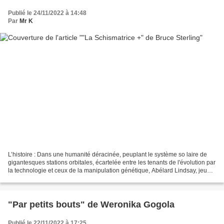
Publié le 24/11/2022 à 14:48
Par
Mr K
L’histoire : Dans une humanité déracinée, peuplant le système so laire de
gigantesques stations orbitales, écartelée entre les tenants de l'évolution par
la technologie et ceux de la manipulation génétique, Abélard Lindsay, jeune
diplo mate issu de la...
"Par petits bouts" de Weronika Gogola
Publié le 22/11/2022 à 17:25