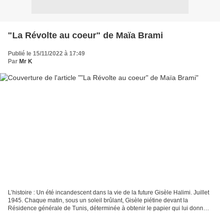
"La Révolte au coeur" de Maïa Brami
Publié le 15/11/2022 à 17:49
Par
Mr K
L’histoire : Un été incandescent dans la vie de la future Gisèle Halimi. Juillet
1945. Chaque matin, sous un soleil brûlant, Gisèle piétine devant la
Résidence générale de Tunis, déterminée à obtenir le papier qui lui donnera
des ailes : un ordre de mission...