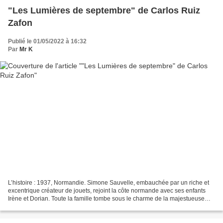
"Les Lumières de septembre" de Carlos Ruiz
Zafon
Publié le 01/05/2022 à 16:32
Par
Mr K
L’histoire : 1937, Normandie. Simone Sauvelle, embauchée par un riche et
excentrique créateur de jouets, rejoint la côte normande avec ses enfants
Irène et Dorian. Toute la famille tombe sous le charme de la majestueuse
demeure dans laquelle les accueille...