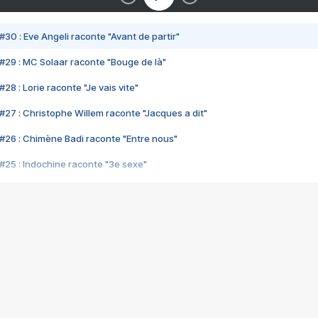
#30 : Eve Angeli raconte "Avant de partir"
#29 : MC Solaar raconte "Bouge de là"
28 : Lorie raconte "Je vais vite"
#27 : Christophe Willem raconte "Jacques a dit"
#26 : Chimène Badi raconte "Entre nous"
#25 : Indochine raconte "3e sexe"
#24 : Zaho raconte "C'est chelou"
#23 : Patrick Bruel raconte "Au café des délices"
#22 : Kyo raconte "Le chemin"
#21 : Nolwenn Leroy raconte "Cassé"
#20 : Patrick Hernandez raconte "Born to be alive"
#19 : Lorie raconte "Près de moi"