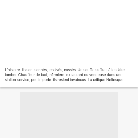
L'histoire: Ils sont sonnés, lessivés, cassés. Un souffle suffirait à les faire
tomber. Chauffeur de taxi, infirmière, ex-taulard ou vendeuse dans une
station-service, peu importe: ils restent invaincus. La critique Nelfesque:
Cela faisait un moment que...