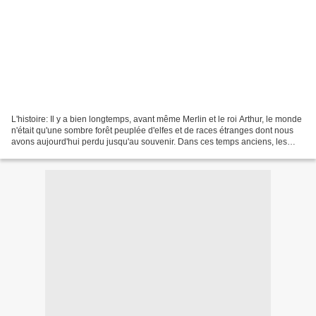
L'histoire: Il y a bien longtemps, avant même Merlin et le roi Arthur, le monde
n'était qu'une sombre forêt peuplée d'elfes et de races étranges dont nous
avons aujourd'hui perdu jusqu'au souvenir. Dans ces temps anciens, les
elfes étaient un peuple puissant...