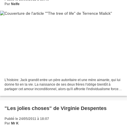
Par
Nelfe
L'histoire: Jack grandit entre un père autoritaire et une mère aimante, qui lui
donne foi en la vie. La naissance de ses deux frères l'oblige bientôt à
partager cet amour inconditionnel, alors qu'il affronte l'individualisme forcené
d'un père obsédé par...
"Les jolies choses" de Virginie Despentes
Publié le 24/05/2011 à 18:07
Par
Mr K