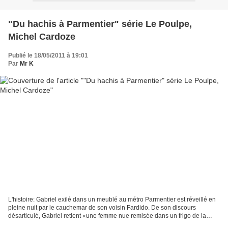
"Du hachis à Parmentier" série Le Poulpe,
Michel Cardoze
Publié le 18/05/2011 à 19:01
Par
Mr K
L'histoire: Gabriel exilé dans un meublé au métro Parmentier est réveillé en
pleine nuit par le cauchemar de son voisin Fardido. De son discours
désarticulé, Gabriel retient «une femme nue remisée dans un frigo de la
boucherie» du quartier. En allant...