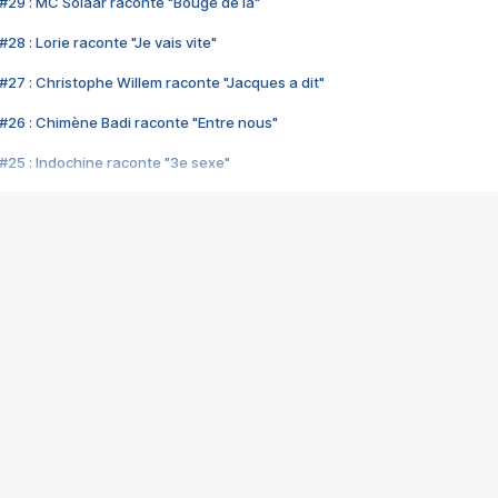
#29 : MC Solaar raconte "Bouge de là"
28 : Lorie raconte "Je vais vite"
#27 : Christophe Willem raconte "Jacques a dit"
#26 : Chimène Badi raconte "Entre nous"
#25 : Indochine raconte "3e sexe"
#24 : Zaho raconte "C'est chelou"
#23 : Patrick Bruel raconte "Au café des délices"
#22 : Kyo raconte "Le chemin"
#21 : Nolwenn Leroy raconte "Cassé"
#20 : Patrick Hernandez raconte "Born to be alive"
#19 : Lorie raconte "Près de moi"
#18 : Michael Jones raconte "A nos actes manqués" (avec Jean-Jacque
#17 : Khaled raconte "Aïcha"