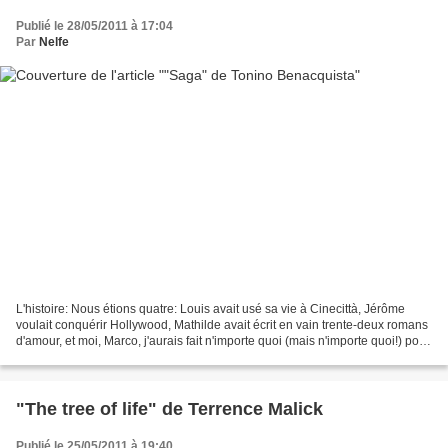
Publié le 28/05/2011 à 17:04
Par
Nelfe
L'histoire: Nous étions quatre: Louis avait usé sa vie à Cinecittà, Jérôme
voulait conquérir Hollywood, Mathilde avait écrit en vain trente-deux romans
d'amour, et moi, Marco, j'aurais fait n'importe quoi (mais n'importe quoi!) pour
devenir scénariste....
"The tree of life" de Terrence Malick
Publié le 25/05/2011 à 19:40