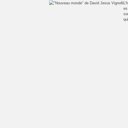
L’
es
so
qu