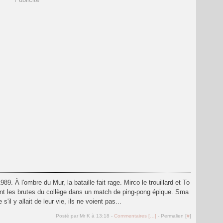
1989. À l'ombre du Mur, la bataille fait rage. Mirco le trouillard et To
ntent les brutes du collège dans un match de ping-pong épique. Sma
'il y allait de leur vie, ils ne voient pas...
Posté par Mr K à 13:18 -
Commentaires [
…
]
- Permalien [
#
]