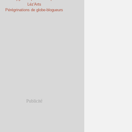
Léz'Arts
Pérégrinations de globe-blogueurs
Publicité