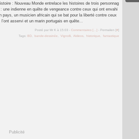
histoire : Nouveau Monde entrelace les histoires de trois personnag
 : une indienne en quête de vengeance contre ceux qui ont envahi
n pays, un musicien africain qui se bat pour la liberté contre ceux
i l’ont asservi et un marin portugais en quête...
Posté par Mr K à 15:03 -
Commentaires [
…
]
- Permalien [
#
]
Tags:
BD
,
bande-dessinée
,
Vignolli
,
Akileos
,
historique
,
fantastique
Publicité