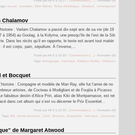
Posté par Mr K à 16:27 -
Commentaires [
…
]
- Permalien [
#
]
Tags:
recueil
,
nouvelles
,
Albin Michel
,
Terres d'Amérique
,
Shattuck
,
contemporain
am Chalamov
’histoire : Varlam Chalamov a passé dix-sept ans de sa vie (de 19
7 à 1954) au Goulag, à la Kolyma, une presqu’île de l’est de la Sib
rie. Dans les récits qu’il en rapporte, le texte est avant tout matièr
 : il est corps, pain, sépulture. À l’inverse,...
Posté par Mr K à 10:33 -
Commentaires [
…
]
- Permalien [
#
]
Tags:
témoignage
,
historique
,
Editions Verdier
,
Chalamov
l et Bocquet
L’histoire : Compagne et modèle de Man Ray, elle fut l’amie de no
mbreux artistes, de Cocteau à Modigliani et de Foujita à Picasso.
Le fabuleux destin d’Alice Prin, alias Kiki de Montparnasse, est ret
racé dans cet album qui s’est vu décerner le Prix Essentiel...
Posté par Mr K à 15:50 -
Commentaires [
…
]
- Permalien [
#
]
Tags:
BD
,
bande-dessinée
,
Catel
,
Bocquet
,
biographie
,
historique
,
Casterman
taque" de Margaret Atwood