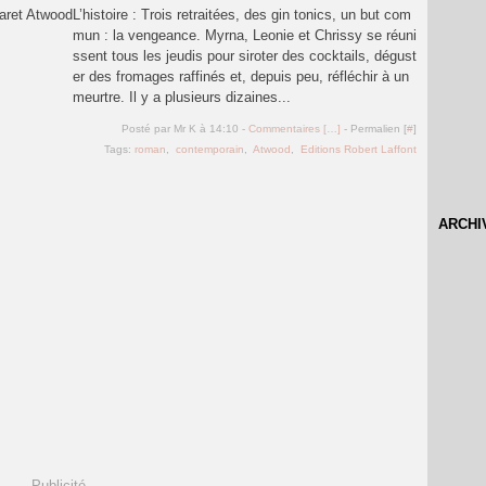
L’histoire : Trois retraitées, des gin tonics, un but com
mun : la vengeance. Myrna, Leonie et Chrissy se réuni
ssent tous les jeudis pour siroter des cocktails, dégust
er des fromages raffinés et, depuis peu, réfléchir à un
meurtre. Il y a plusieurs dizaines...
Posté par Mr K à 14:10 -
Commentaires [
…
]
- Permalien [
#
]
Tags:
roman
,
contemporain
,
Atwood
,
Editions Robert Laffont
ARCHI
Publicité