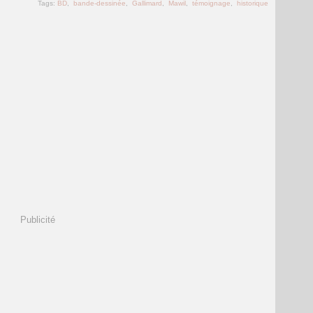
Tags:
BD
,
bande-dessinée
,
Gallimard
,
Mawil
,
témoignage
,
historique
Publicité