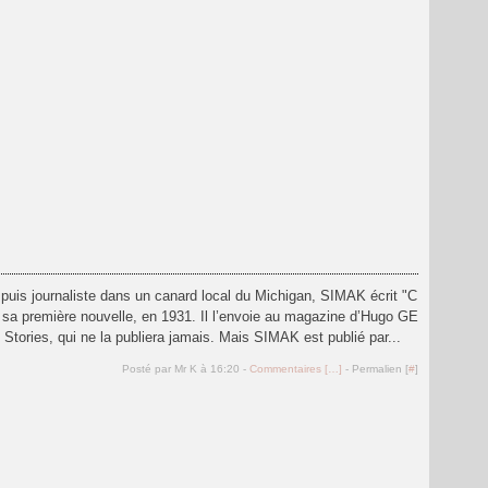
r, puis journaliste dans un canard local du Michigan, SIMAK écrit "C
sa première nouvelle, en 1931. Il l’envoie au magazine d’Hugo GE
ries, qui ne la publiera jamais. Mais SIMAK est publié par...
Posté par Mr K à 16:20 -
Commentaires [
…
]
- Permalien [
#
]