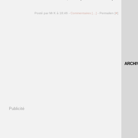
Posté par Mr K à 18:46 -
Commentaires [
…
]
- Permalien [
#
]
ARCHI
Publicité