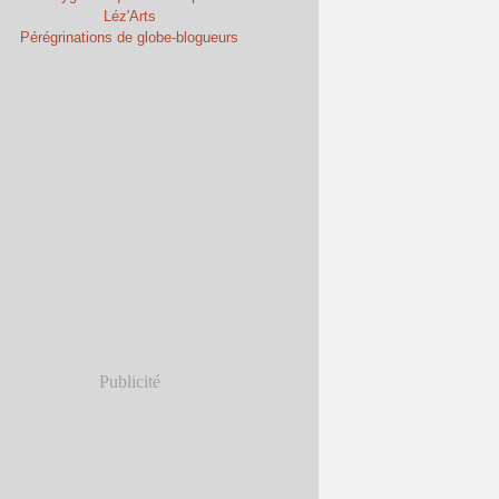
Léz'Arts
Pérégrinations de globe-blogueurs
Publicité