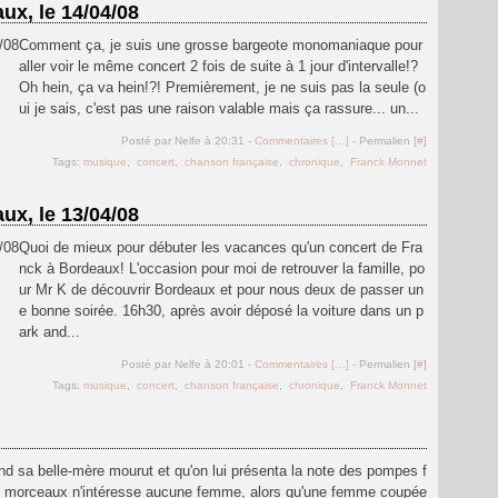
ux, le 14/04/08
Comment ça, je suis une grosse bargeote monomaniaque pour
aller voir le même concert 2 fois de suite à 1 jour d'intervalle!?
Oh hein, ça va hein!?! Premièrement, je ne suis pas la seule (o
ui je sais, c'est pas une raison valable mais ça rassure... un...
Posté par Nelfe à 20:31 -
Commentaires [
…
]
- Permalien [
#
]
Tags:
musique
,
concert
,
chanson française
,
chronique
,
Franck Monnet
ux, le 13/04/08
Quoi de mieux pour débuter les vacances qu'un concert de Fra
nck à Bordeaux! L'occasion pour moi de retrouver la famille, po
ur Mr K de découvrir Bordeaux et pour nous deux de passer un
e bonne soirée. 16h30, après avoir déposé la voiture dans un p
ark and...
Posté par Nelfe à 20:01 -
Commentaires [
…
]
- Permalien [
#
]
Tags:
musique
,
concert
,
chanson française
,
chronique
,
Franck Monnet
and sa belle-mère mourut et qu'on lui présenta la note des pompes f
n morceaux n'intéresse aucune femme, alors qu'une femme coupée