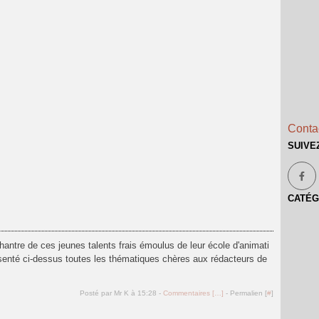
Contac
SUIVE
CATÉG
hantre de ces jeunes talents frais émoulus de leur école d'animati
senté ci-dessus toutes les thématiques chères aux rédacteurs de
Posté par Mr K à 15:28 -
Commentaires [
…
]
- Permalien [
#
]