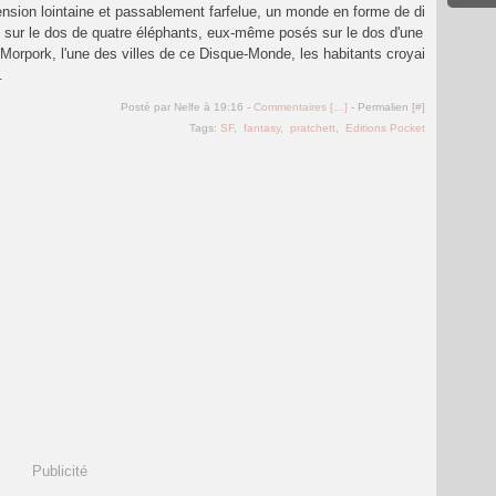
sion lointaine et passablement farfelue, un monde en forme de di
 sur le dos de quatre éléphants, eux-même posés sur le dos d'une
-Morpork, l'une des villes de ce Disque-Monde, les habitants croyai
.
Posté par Nelfe à 19:16 -
Commentaires [
…
]
- Permalien [
#
]
Tags:
SF
,
fantasy
,
pratchett
,
Editions Pocket
Publicité