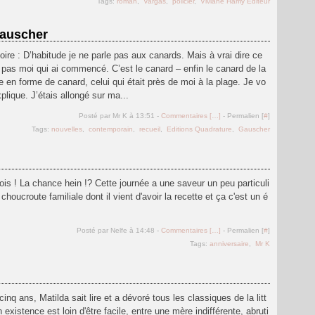
Tags:
roman
,
Vargas
,
policier
,
Viviane Hamy Editeur
Gauscher
toire : D’habitude je ne parle pas aux canards. Mais à vrai dire ce
 pas moi qui ai commencé. C’est le canard – enfin le canard de la
 en forme de canard, celui qui était près de moi à la plage. Je vo
plique. J’étais allongé sur ma...
Posté par Mr K à 13:51 -
Commentaires [
…
]
- Permalien [
#
]
Tags:
nouvelles
,
contemporain
,
recueil
,
Editions Quadrature
,
Gauscher
 fois ! La chance hein !? Cette journée a une saveur un peu particuli
 choucroute familiale dont il vient d'avoir la recette et ça c'est un é
Posté par Nelfe à 14:48 -
Commentaires [
…
]
- Permalien [
#
]
Tags:
anniversaire
,
Mr K
 cinq ans, Matilda sait lire et a dévoré tous les classiques de la litt
 existence est loin d'être facile, entre une mère indifférente, abruti