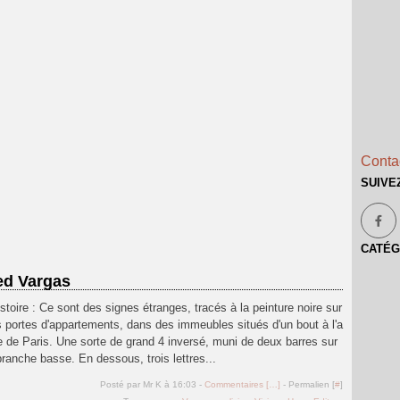
Contac
SUIVE
CATÉG
red Vargas
istoire : Ce sont des signes étranges, tracés à la peinture noire sur
 portes d'appartements, dans des immeubles situés d'un bout à l'a
e de Paris. Une sorte de grand 4 inversé, muni de deux barres sur
branche basse. En dessous, trois lettres...
Posté par Mr K à 16:03 -
Commentaires [
…
]
- Permalien [
#
]