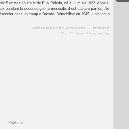
ttoir 5 retrace l’histoire de Billy Pélerin, né à Ilium en 1922. Appelé
ux pendant la seconde guerre mondiale, il est capturé par les alle
risonnier dans un camp à Dresde. Démobilisé en 1945, il devient o
Posté par Mr K à 17:54 -
Commentaires [
…
]
- Permalien [
#
]
Tags:
SF
,
roman
,
J'ai Lu
,
Vonnegut
Publicité