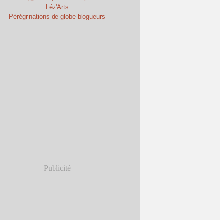
Léz'Arts
Pérégrinations de globe-blogueurs
Publicité