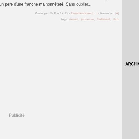
t un père d'une franche malhonnêteté. Sans oublier...
Posté par Mr K à 17:12 -
Commentaires [
…
]
- Permalien [
#
]
Tags:
roman
,
jeunesse
,
Gallimard
,
dahl
ARCHI
Publicité