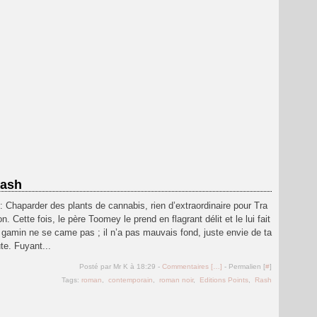
Rash
e : Chaparder des plants de cannabis, rien d’extraordinaire pour Tra
n. Cette fois, le père Toomey le prend en flagrant délit et le lui fait
 gamin ne se came pas ; il n’a pas mauvais fond, juste envie de ta
oute. Fuyant...
Posté par Mr K à 18:29 -
Commentaires [
…
]
- Permalien [
#
]
Tags:
roman
,
contemporain
,
roman noir
,
Editions Points
,
Rash