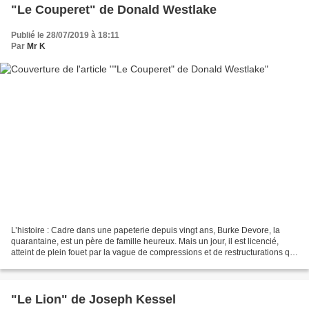
"Le Couperet" de Donald Westlake
Publié le 28/07/2019 à 18:11
Par
Mr K
L’histoire : Cadre dans une papeterie depuis vingt ans, Burke Devore, la
quarantaine, est un père de famille heureux. Mais un jour, il est licencié,
atteint de plein fouet par la vague de compressions et de restructurations qui
touche l'Amérique des années...
"Le Lion" de Joseph Kessel