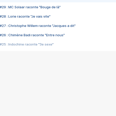
#29 : MC Solaar raconte "Bouge de là"
28 : Lorie raconte "Je vais vite"
#27 : Christophe Willem raconte "Jacques a dit"
#26 : Chimène Badi raconte "Entre nous"
#25 : Indochine raconte "3e sexe"
#24 : Zaho raconte "C'est chelou"
#23 : Patrick Bruel raconte "Au café des délices"
#22 : Kyo raconte "Le chemin"
#21 : Nolwenn Leroy raconte "Cassé"
#20 : Patrick Hernandez raconte "Born to be alive"
#19 : Lorie raconte "Près de moi"
#18 : Michael Jones raconte "A nos actes manqués" (avec Jean-Jacque