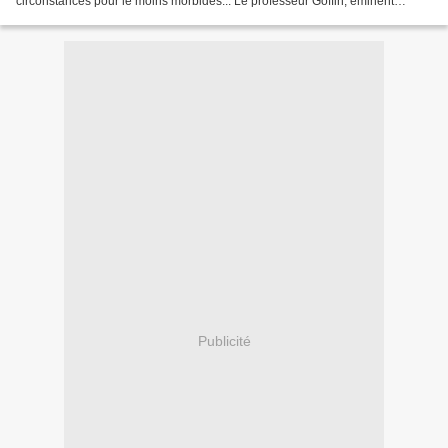
circonstances pour le moins morbides... Le professeur Goffin, éminent
spécialiste du cancer du sein, est un...
Publicité