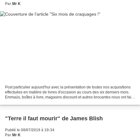
Par
Mr K
Post particulier aujourd'hui avec la présentation de toutes nos acquisitions
effectuées en matière de livres d'occasion au cours des six derniers mois.
Emmaüs, boîtes à livre, magasins discount et autres brocantes nous ont fait
succomber plus d'une fois...
"Terre il faut mourir" de James Blish
Publié le 08/07/2019 à 19:34
Par
Mr K