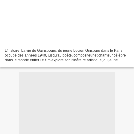
L'histoire: La vie de Gainsbourg, du jeune Lucien Ginsburg dans le Paris
occupé des années 1940, jusqu'au poète, compositeur et chanteur célébré
dans le monde entier.Le film explore son itinéraire artistique, du jeune
homme épris de peinture à la consécration...