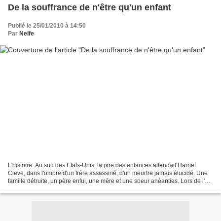
De la souffrance de n'être qu'un enfant
Publié le 25/01/2010 à 14:50
Par
Nelfe
L'histoire: Au sud des Etats-Unis, la pire des enfances attendait Harriet
Cleve, dans l'ombre d'un frère assassiné, d'un meurtre jamais élucidé. Une
famille détruite, un père enfui, une mère et une soeur anéanties. Lors de l'été
de ses douze ans, la jeune...