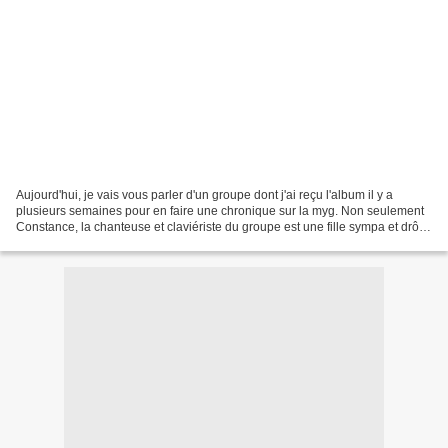
Aujourd'hui, je vais vous parler d'un groupe dont j'ai reçu l'album il y a
plusieurs semaines pour en faire une chronique sur la myg. Non seulement
Constance, la chanteuse et claviériste du groupe est une fille sympa et drôle
mais en plus l'album est...