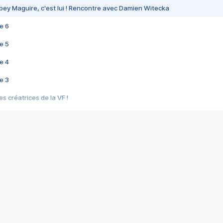
bey Maguire, c'est lui ! Rencontre avec Damien Witecka
e 6
e 5
e 4
e 3
s créatrices de la VF !
e 2
e 1
e Mektoub My Love arrive enfin ! Rencontre avec Shaïn Boumedine et Sal
i : après Toni en famille
elle réalise le bouleversant Dites lui que je l'aime
ais ! Rencontre autour de Vie privée de Rebecca Zlotowski