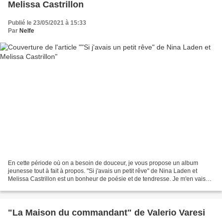
Melissa Castrillon
Publié le 23/05/2021 à 15:33
Par
Nelfe
En cette période où on a besoin de douceur, je vous propose un album
jeunesse tout à fait à propos. "Si j'avais un petit rêve" de Nina Laden et
Melissa Castrillon est un bonheur de poésie et de tendresse. Je m'en vais
vous montrer ça plus en détails......
"La Maison du commandant" de Valerio Varesi