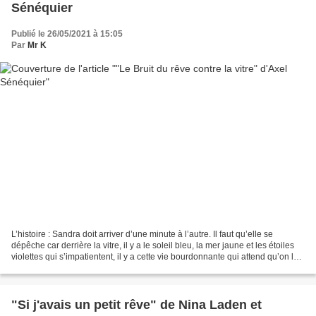
Sénéquier
Publié le 26/05/2021 à 15:05
Par
Mr K
L’histoire : Sandra doit arriver d’une minute à l’autre. Il faut qu’elle se
dépêche car derrière la vitre, il y a le soleil bleu, la mer jaune et les étoiles
violettes qui s’impatientent, il y a cette vie bourdonnante qui attend qu’on la
libère, il y...
"Si j'avais un petit rêve" de Nina Laden et