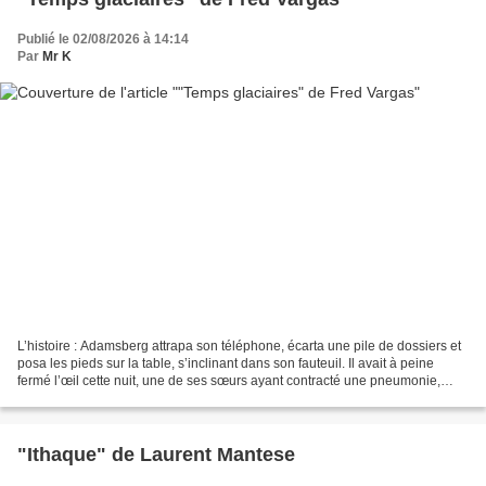
Publié le 02/08/2026 à 14:14
Par
Mr K
L’histoire : Adamsberg attrapa son téléphone, écarta une pile de dossiers et
posa les pieds sur la table, s’inclinant dans son fauteuil. Il avait à peine
fermé l’œil cette nuit, une de ses sœurs ayant contracté une pneumonie,
dieu sait comment. – La femme...
"Ithaque" de Laurent Mantese