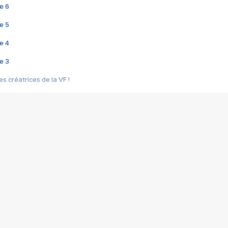
e 6
e 5
e 4
e 3
s créatrices de la VF !
e 2
e 1
e Mektoub My Love arrive enfin ! Rencontre avec Shaïn Boumedine et Sal
i : après Toni en famille
elle réalise le bouleversant Dites lui que je l'aime
ais ! Rencontre autour de Vie privée de Rebecca Zlotowski
 de Marguerite, Grave... Rencontre avec Ella Rumpf
 Les Rêveurs, un film intime sur la santé mentale