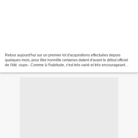
Retour aujourd'hui sur un premier lot d'acquisitions effectuées depuis
quelques mois, pour être honnête certaines datent d'avant le début officiel
de l'été -oups-. Comme à l'habitude, c'est très varié et très encourageant
pour la suite sauf pour nos PAL...