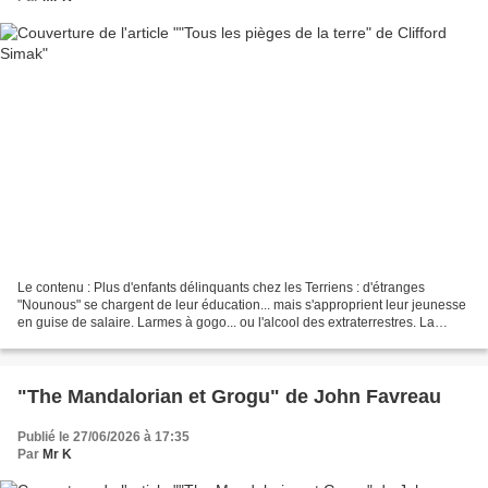
Le contenu : Plus d'enfants délinquants chez les Terriens : d'étranges
"Nounous" se chargent de leur éducation... mais s'approprient leur jeunesse
en guise de salaire. Larmes à gogo... ou l'alcool des extraterrestres. La
révélation des malheurs des autres...
"The Mandalorian et Grogu" de John Favreau
Publié le 27/06/2026 à 17:35
Par
Mr K