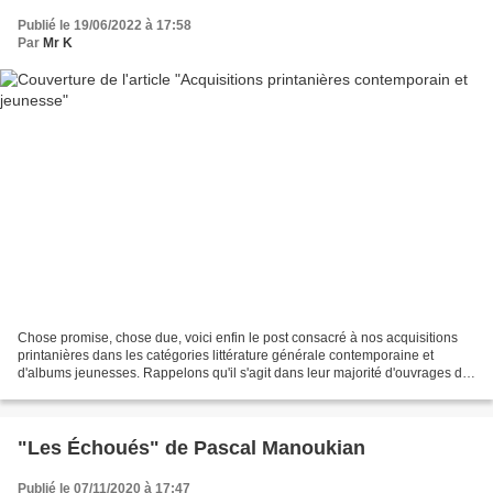
Publié le 19/06/2022 à 17:58
Par
Mr K
Chose promise, chose due, voici enfin le post consacré à nos acquisitions
printanières dans les catégories littérature générale contemporaine et
d'albums jeunesses. Rappelons qu'il s'agit dans leur majorité d'ouvrages de
seconde main (on adore ça aussi...
"Les Échoués" de Pascal Manoukian
Publié le 07/11/2020 à 17:47