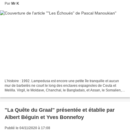
Par
Mr K
L’histoire : 1992. Lampedusa est encore une petite île tranquille et aucun
mur de barbelés ne court le long des enclaves espagnoles de Ceuta et
Melilla. Virgil, le Moldave, Chanchal, le Bangladais, et Assan, le Somalien,
sont des pionniers. Bientôt, des...
"La Quête du Graal" présentée et établie par
Albert Béguin et Yves Bonnefoy
Publié le 04/11/2020 à 17:08