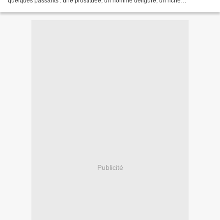
quelques passants : une prostituée, un homme défiguré, un riche
parfumeur... Michel Faber nous dévoile...
Publicité