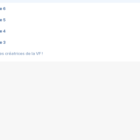
e 6
e 5
e 4
e 3
s créatrices de la VF !
e 2
e 1
e Mektoub My Love arrive enfin ! Rencontre avec Shaïn Boumedine et Sal
i : après Toni en famille
elle réalise le bouleversant Dites lui que je l'aime
ais ! Rencontre autour de Vie privée de Rebecca Zlotowski
 de Marguerite, Grave... Rencontre avec Ella Rumpf