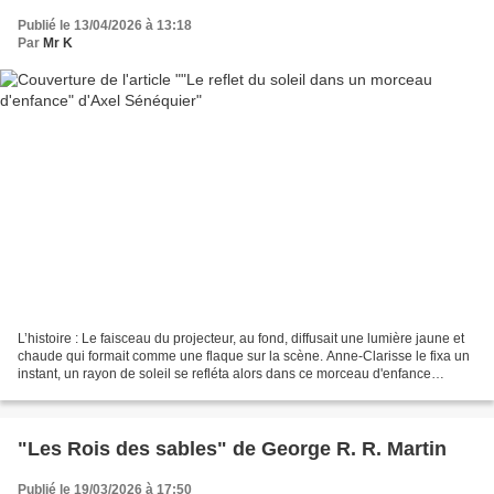
Publié le 13/04/2026 à 13:18
Par
Mr K
L’histoire : Le faisceau du projecteur, au fond, diffusait une lumière jaune et
chaude qui formait comme une flaque sur la scène. Anne-Clarisse le fixa un
instant, un rayon de soleil se refléta alors dans ce morceau d'enfance
égarée et l'éblouit. Elle...
"Les Rois des sables" de George R. R. Martin
Publié le 19/03/2026 à 17:50