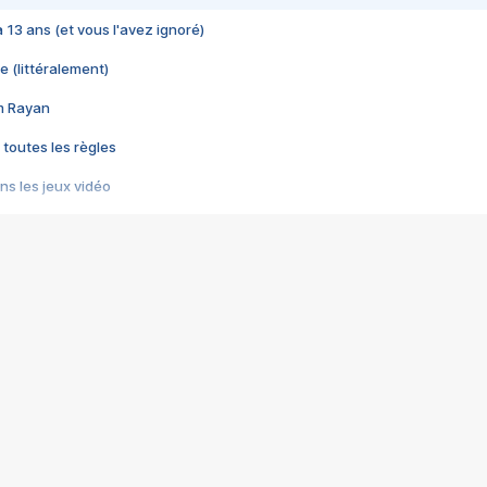
 a 13 ans (et vous l'avez ignoré)
e (littéralement)
im Rayan
 toutes les règles
s les jeux vidéo
us choquant de Rockstar ? - Le scandale BULLY
e plus moche de Steam
du RÊVE tourne au CAUCHEMAR
pendant 8 heures
it… à tort
umiliés par un jeu vidéo
ire - Final Fantasy 8