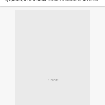
physiquement pour répondre aux désirs de son amant artiste ; des souvenirs
de chasse, des bris de guerre...
Publicité