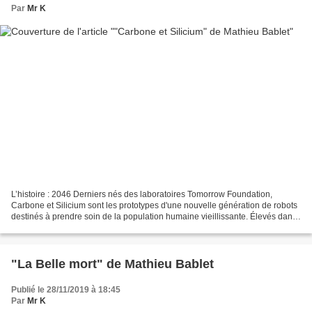
Par
Mr K
L’histoire : 2046 Derniers nés des laboratoires Tomorrow Foundation,
Carbone et Silicium sont les prototypes d'une nouvelle génération de robots
destinés à prendre soin de la population humaine vieillissante. Élevés dans
un cocon protecteur, avides de...
"La Belle mort" de Mathieu Bablet
Publié le 28/11/2019 à 18:45
Par
Mr K