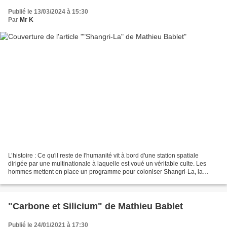
Publié le 13/03/2024 à 15:30
Par
Mr K
L’histoire : Ce qu'il reste de l'humanité vit à bord d'une station spatiale
dirigée par une multinationale à laquelle est voué un véritable culte. Les
hommes mettent en place un programme pour coloniser Shangri-La, la
région la plus hospitalière de Titan,...
"Carbone et Silicium" de Mathieu Bablet
Publié le 24/01/2021 à 17:30