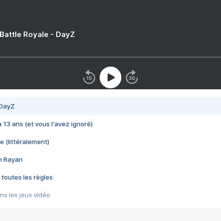
 Battle Royale - DayZ
 DayZ
 a 13 ans (et vous l'avez ignoré)
e (littéralement)
im Rayan
 toutes les règles
s les jeux vidéo
us choquant de Rockstar ? - Le scandale BULLY