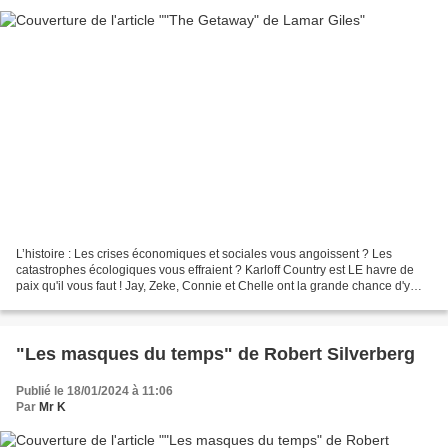
L’histoire : Les crises économiques et sociales vous angoissent ? Les
catastrophes écologiques vous effraient ? Karloff Country est LE havre de
paix qu'il vous faut ! Jay, Zeke, Connie et Chelle ont la grande chance d'y
habiter. En échange, tout ce qu'ils...
"Les masques du temps" de Robert Silverberg
Publié le 18/01/2024 à 11:06
Par
Mr K