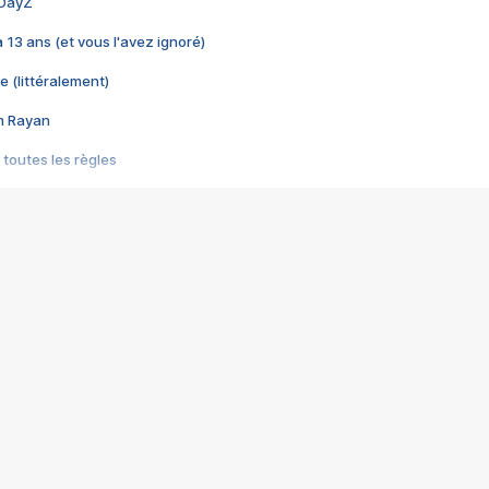
 DayZ
 a 13 ans (et vous l'avez ignoré)
e (littéralement)
im Rayan
 toutes les règles
s les jeux vidéo
us choquant de Rockstar ? - Le scandale BULLY
e plus moche de Steam
du RÊVE tourne au CAUCHEMAR
pendant 8 heures
it… à tort
umiliés par un jeu vidéo
ire - Final Fantasy 8