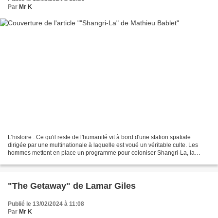
Par
Mr K
L’histoire : Ce qu'il reste de l'humanité vit à bord d'une station spatiale
dirigée par une multinationale à laquelle est voué un véritable culte. Les
hommes mettent en place un programme pour coloniser Shangri-La, la
région la plus hospitalière de Titan,...
"The Getaway" de Lamar Giles
Publié le 13/02/2024 à 11:08
Par
Mr K