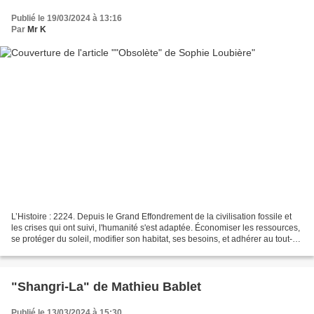
Publié le 19/03/2024 à 13:16
Par
Mr K
L’Histoire : 2224. Depuis le Grand Effondrement de la civilisation fossile et
les crises qui ont suivi, l'humanité s'est adaptée. Économiser les ressources,
se protéger du soleil, modifier son habitat, ses besoins, et adhérer au tout-
recyclage. Y compris...
"Shangri-La" de Mathieu Bablet
Publié le 13/03/2024 à 15:30