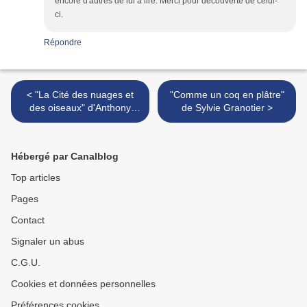
encore d'autres de lui à lire. Merci pour découverte de celui-
ci.
Répondre
< "La Cité des nuages et
"Comme un coq en plâtre"
des oiseaux" d'Anthony
de Sylvie Granotier >
Doerr - ADD-ON de Mr K
Hébergé par Canalblog
Top articles
Pages
Contact
Signaler un abus
C.G.U.
Cookies et données personnelles
Préférences cookies