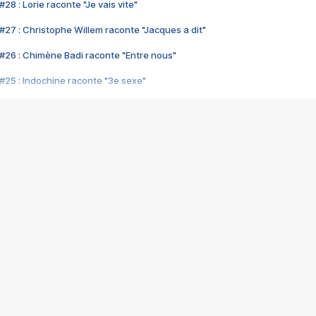
28 : Lorie raconte "Je vais vite"
#27 : Christophe Willem raconte "Jacques a dit"
#26 : Chimène Badi raconte "Entre nous"
#25 : Indochine raconte "3e sexe"
#24 : Zaho raconte "C'est chelou"
#23 : Patrick Bruel raconte "Au café des délices"
#22 : Kyo raconte "Le chemin"
#21 : Nolwenn Leroy raconte "Cassé"
#20 : Patrick Hernandez raconte "Born to be alive"
#19 : Lorie raconte "Près de moi"
#18 : Michael Jones raconte "A nos actes manqués" (avec Jean-Jacque
#17 : Khaled raconte "Aïcha"
#16 : Corneille raconte "Parce qu'on vient de loin"