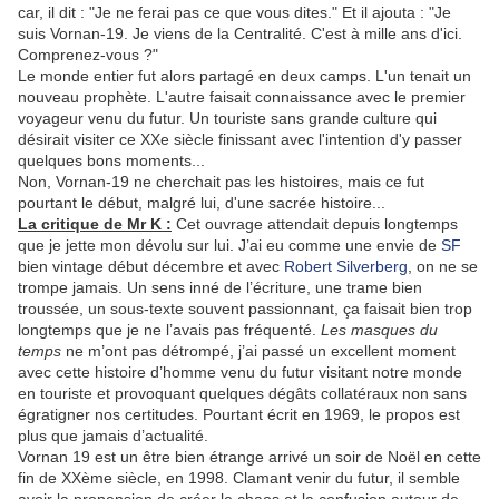
car, il dit : "Je ne ferai pas ce que vous dites." Et il ajouta : "Je
suis Vornan-19. Je viens de la Centralité. C'est à mille ans d'ici.
Comprenez-vous ?"
Le monde entier fut alors partagé en deux camps. L'un tenait un
nouveau prophète. L'autre faisait connaissance avec le premier
voyageur venu du futur. Un touriste sans grande culture qui
désirait visiter ce XXe siècle finissant avec l'intention d'y passer
quelques bons moments...
Non, Vornan-19 ne cherchait pas les histoires, mais ce fut
pourtant le début, malgré lui, d'une sacrée histoire...
La critique de Mr K :
Cet ouvrage attendait depuis longtemps
que je jette mon dévolu sur lui. J’ai eu comme une envie de
SF
bien vintage début décembre et avec
Robert Silverberg
, on ne se
trompe jamais. Un sens inné de l’écriture, une trame bien
troussée, un sous-texte souvent passionnant, ça faisait bien trop
longtemps que je ne l’avais pas fréquenté.
Les masques du
temps
ne m’ont pas détrompé, j’ai passé un excellent moment
avec cette histoire d’homme venu du futur visitant notre monde
en touriste et provoquant quelques dégâts collatéraux non sans
égratigner nos certitudes. Pourtant écrit en 1969, le propos est
plus que jamais d’actualité.
Vornan 19 est un être bien étrange arrivé un soir de Noël en cette
fin de XXème siècle, en 1998. Clamant venir du futur, il semble