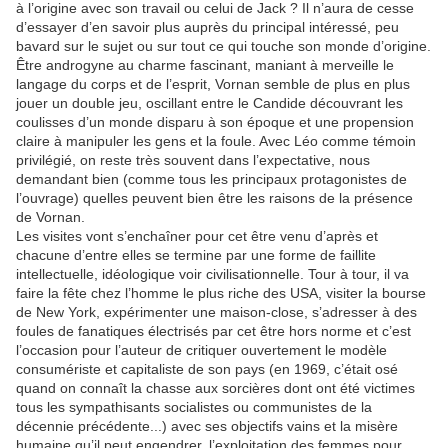
à l’origine avec son travail ou celui de Jack ? Il n’aura de cesse
d’essayer d’en savoir plus auprès du principal intéressé, peu
bavard sur le sujet ou sur tout ce qui touche son monde d’origine.
Être androgyne au charme fascinant, maniant à merveille le
langage du corps et de l’esprit, Vornan semble de plus en plus
jouer un double jeu, oscillant entre le Candide découvrant les
coulisses d’un monde disparu à son époque et une propension
claire à manipuler les gens et la foule. Avec Léo comme témoin
privilégié, on reste très souvent dans l’expectative, nous
demandant bien (comme tous les principaux protagonistes de
l’ouvrage) quelles peuvent bien être les raisons de la présence
de Vornan.
Les visites vont s’enchaîner pour cet être venu d’après et
chacune d’entre elles se termine par une forme de faillite
intellectuelle, idéologique voir civilisationnelle. Tour à tour, il va
faire la fête chez l’homme le plus riche des USA, visiter la bourse
de New York, expérimenter une maison-close, s’adresser à des
foules de fanatiques électrisés par cet être hors norme et c’est
l’occasion pour l’auteur de critiquer ouvertement le modèle
consumériste et capitaliste de son pays (en 1969, c’était osé
quand on connaît la chasse aux sorcières dont ont été victimes
tous les sympathisants socialistes ou communistes de la
décennie précédente...) avec ses objectifs vains et la misère
humaine qu’il peut engendrer, l’exploitation des femmes pour