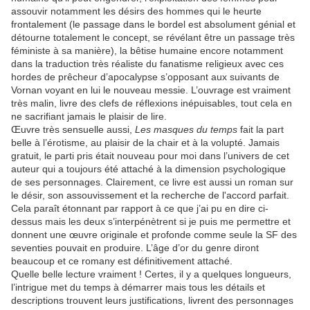
assouvir notamment les désirs des hommes qui le heurte
frontalement (le passage dans le bordel est absolument génial et
détourne totalement le concept, se révélant être un passage très
féministe à sa manière), la bêtise humaine encore notamment
dans la traduction très réaliste du fanatisme religieux avec ces
hordes de prêcheur d’apocalypse s’opposant aux suivants de
Vornan voyant en lui le nouveau messie. L’ouvrage est vraiment
très malin, livre des clefs de réflexions inépuisables, tout cela en
ne sacrifiant jamais le plaisir de lire.
Œuvre très sensuelle aussi,
Les masques du temps
fait la part
belle à l’érotisme, au plaisir de la chair et à la volupté. Jamais
gratuit, le parti pris était nouveau pour moi dans l’univers de cet
auteur qui a toujours été attaché à la dimension psychologique
de ses personnages. Clairement, ce livre est aussi un roman sur
le désir, son assouvissement et la recherche de l'accord parfait.
Cela paraît étonnant par rapport à ce que j’ai pu en dire ci-
dessus mais les deux s’interpénètrent si je puis me permettre et
donnent une œuvre originale et profonde comme seule la SF des
seventies pouvait en produire. L’âge d’or du genre diront
beaucoup et ce romany est définitivement attaché.
Quelle belle lecture vraiment ! Certes, il y a quelques longueurs,
l’intrigue met du temps à démarrer mais tous les détails et
descriptions trouvent leurs justifications, livrent des personnages