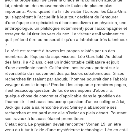
avoir la propension de créer le chaos et la confusion autour de
lui, entraînant des mouvements de foules de plus en plus
importants. Alors, quand il a fini de visiter l’Europe, les États-Unis
qui s’apprêtent à l’accueillir à leur tour décident de l’entourer
d’une équipe de spécialistes d’horizons divers (un physicien, une
anthropologue, un philologue notamment) pour l’accompagner et
essayer de lui tirer les vers du nez. Le visiteur est-il vraiment ce
qu’il prétend être ou ne serait-il qu’un affabulateur très talentueux
?
Le récit est raconté à travers les propos relatés par un des
membres de l’équipe de superviseurs, Léo Gardfield. Au début
des faits, il a 42 ans, c’est un indécrottable célibataire et jouit
d’une excellente santé. Californien, ses travaux portent sur la
réversibilité du mouvement des particules subatomiques. Si ses
recherches finissaient par aboutir, l’homme pourrait dans l’absolu
voyager dans le temps ! Pendant les cinquante premières pages,
il est beaucoup question de lui, de ses espoirs d’aboutir à
quelque chose de concret et d’applicable dans le quotidien de
l’humanité. Il est aussi beaucoup question d’un ex collègue à lui,
Jack qui suite à sa rencontre avec Shirley a abandonné ses
recherches et est parti avec elle s’isoler en plein désert. Pourtant
ses travaux à lui aussi étaient prometteurs...
C’était écrit, Le physicien devait rencontrer Vornan 19, un être
venu du futur à l’aide d’une mystérieuse technologie. Léo en est-il