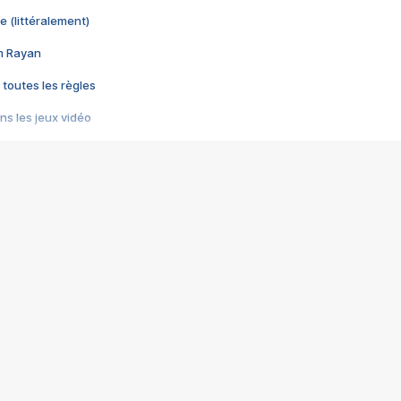
e (littéralement)
im Rayan
 toutes les règles
s les jeux vidéo
us choquant de Rockstar ? - Le scandale BULLY
e plus moche de Steam
du RÊVE tourne au CAUCHEMAR
pendant 8 heures
it… à tort
umiliés par un jeu vidéo
ire - Final Fantasy 8
ti un empire - Age of Empires