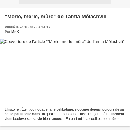
"Merle, merle, mûre" de Tamta Mélachvili
Publié le 24/10/2023 à 14:17
Par
Mr K
L’histoire : Étéri, quinquagénaire célibataire, s’occupe depuis toujours de sa
petite parfumerie dans un quotidien monotone. Jusqu’au jour où un incident
vient bouleverser sa vie bien rangée... En partant à la cueillette de mûres,
Étéri manque tomber...