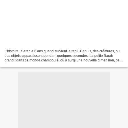
L’histoire : Sarah a 6 ans quand survient le repli. Depuis, des créatures, ou
des objets, apparaissent pendant quelques secondes. La petite Sarah
grandit dans ce monde chamboulé, où a surgi une nouvelle dimension, celle
de l'imagination. Apprivoisant...