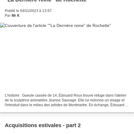
Publié le 04/11/2023 à 13:57
Par
Mr K
L’histoire : Gueule cassée de 14, Édouard Roux trouve refuge dans l'atelier
de la sculptrice animalière Jeanne Sauvage. Elle lui redonne un visage et
l'introduit dans le milieu des artistes de Montmartre. En échange, Édouard lui
fait découvrir la majesté...
Acquisitions estivales - part 2