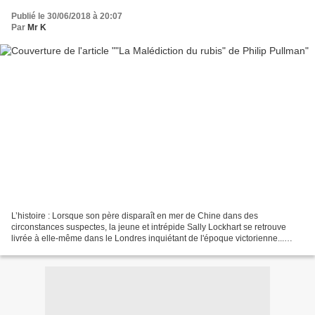
Publié le 30/06/2018 à 20:07
Par
Mr K
L’histoire : Lorsque son père disparaît en mer de Chine dans des
circonstances suspectes, la jeune et intrépide Sally Lockhart se retrouve
livrée à elle-même dans le Londres inquiétant de l'époque victorienne...
Sans qu'elle le sache encore, un grand...