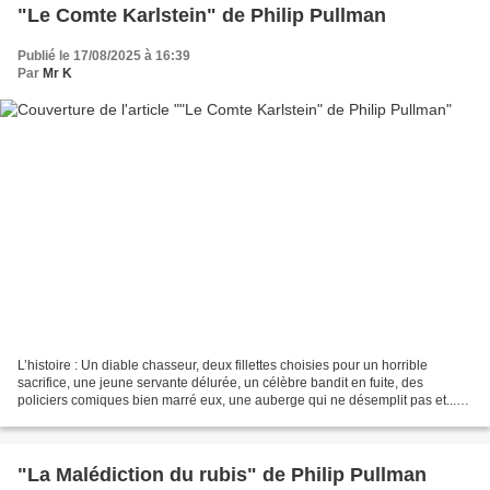
"Le Comte Karlstein" de Philip Pullman
Publié le 17/08/2025 à 16:39
Par
Mr K
L’histoire : Un diable chasseur, deux fillettes choisies pour un horrible
sacrifice, une jeune servante délurée, un célèbre bandit en fuite, des
policiers comiques bien marré eux, une auberge qui ne désemplit pas et...
un comte mystérieux. Tout ce beau...
"La Malédiction du rubis" de Philip Pullman