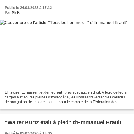
Publié le 24/03/2023 à 17:12
Par
Mr K
L’histoire : ... naissent et demeurent libres et égaux en droit. À bord de leurs
cargos aux soutes pleines d’hydrogène, les ulysses traversent les couloirs
de navigation de l’espace connu pour le compte de la Fédération des
quatre-vingt-quatre planètes...
"Walter Kurtz était à pied" d'Emmanuel Brault
Publié le 05/07/2020 à 18:35