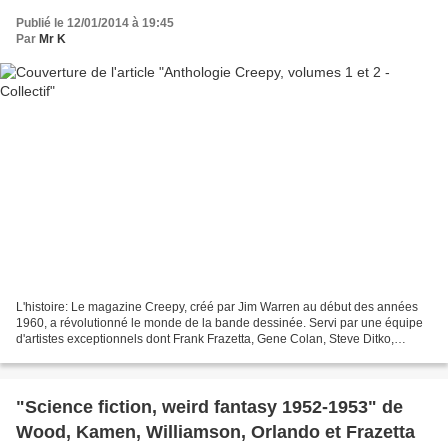
Publié le 12/01/2014 à 19:45
Par
Mr K
L'histoire: Le magazine Creepy, créé par Jim Warren au début des années
1960, a révolutionné le monde de la bande dessinée. Servi par une équipe
d'artistes exceptionnels dont Frank Frazetta, Gene Colan, Steve Ditko,
Wallace Wood, Alex Toth, Neal Adams...
"Science fiction, weird fantasy 1952-1953" de
Wood, Kamen, Williamson, Orlando et Frazetta