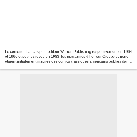
Le contenu : Lancés par l’éditeur Warren Publishing respectivement en 1964
et 1966 et publiés jusqu’en 1983, les magazines d’horreur Creepy et Eerie
étaient initialement inspirés des comics classiques américains publiés dans
les années 50 par la maison...