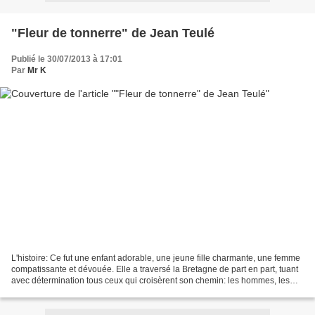
"Fleur de tonnerre" de Jean Teulé
Publié le 30/07/2013 à 17:01
Par
Mr K
L'histoire: Ce fut une enfant adorable, une jeune fille charmante, une femme
compatissante et dévouée. Elle a traversé la Bretagne de part en part, tuant
avec détermination tous ceux qui croisèrent son chemin: les hommes, les
femmes, les vieillards, les...