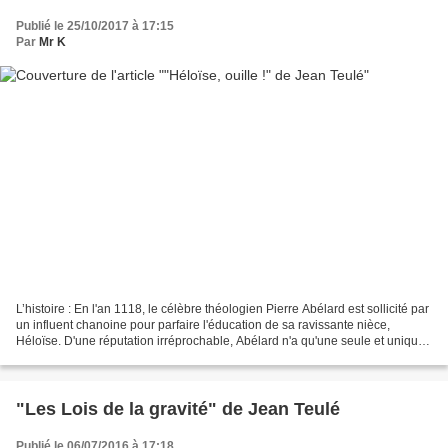
Publié le 25/10/2017 à 17:15
Par
Mr K
L’histoire : En l'an 1118, le célèbre théologien Pierre Abélard est sollicité par
un influent chanoine pour parfaire l'éducation de sa ravissante nièce,
Héloïse. D'une réputation irréprochable, Abélard n'a qu'une seule et unique
maîtresse : la dialectique....
"Les Lois de la gravité" de Jean Teulé
Publié le 06/07/2016 à 17:18