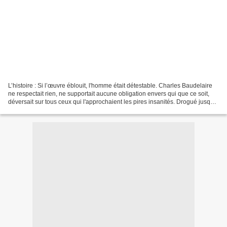
L’histoire : Si l’œuvre éblouit, l'homme était détestable. Charles Baudelaire
ne respectait rien, ne supportait aucune obligation envers qui que ce soit,
déversait sur tous ceux qui l'approchaient les pires insanités. Drogué jusqu'à
la moelle, dandy halluciné,...