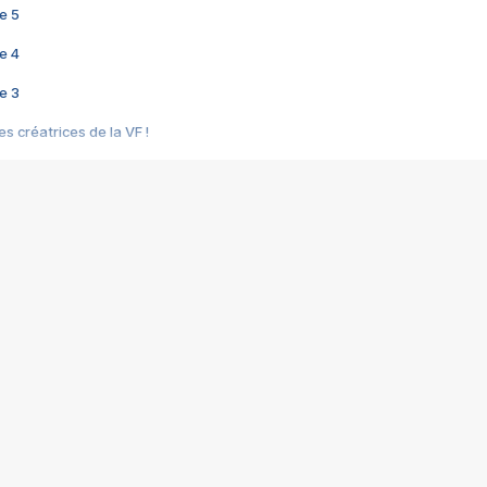
e 5
e 4
e 3
s créatrices de la VF !
e 2
e 1
e Mektoub My Love arrive enfin ! Rencontre avec Shaïn Boumedine et Sal
i : après Toni en famille
elle réalise le bouleversant Dites lui que je l'aime
ais ! Rencontre autour de Vie privée de Rebecca Zlotowski
 de Marguerite, Grave... Rencontre avec Ella Rumpf
 Les Rêveurs, un film intime sur la santé mentale
a avec un film sur le mouvement des Gilets jaunes