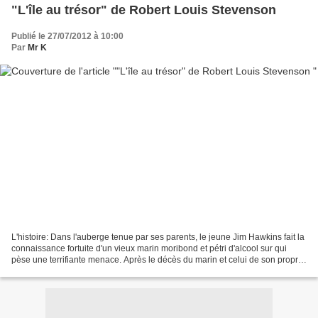
"L'île au trésor" de Robert Louis Stevenson
Publié le 27/07/2012 à 10:00
Par
Mr K
L'histoire: Dans l'auberge tenue par ses parents, le jeune Jim Hawkins fait la
connaissance fortuite d'un vieux marin moribond et pétri d'alcool sur qui
pèse une terrifiante menace. Après le décès du marin et celui de son propre
père, Jim découvre dans...