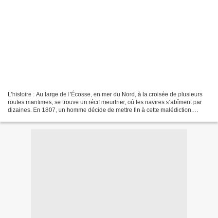
L’histoire : Au large de l’Écosse, en mer du Nord, à la croisée de plusieurs
routes maritimes, se trouve un récif meurtrier, où les navires s’abîment par
dizaines. En 1807, un homme décide de mettre fin à cette malédiction.
Ingénieur pour la Compagnie...