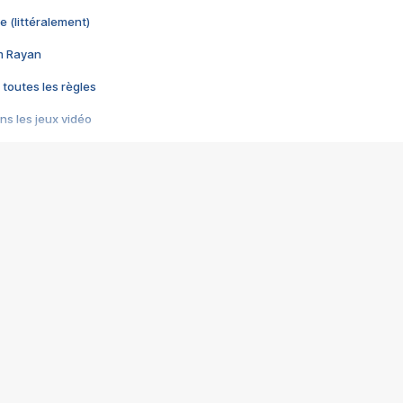
e (littéralement)
im Rayan
 toutes les règles
s les jeux vidéo
us choquant de Rockstar ? - Le scandale BULLY
e plus moche de Steam
du RÊVE tourne au CAUCHEMAR
pendant 8 heures
it… à tort
umiliés par un jeu vidéo
ire - Final Fantasy 8
ti un empire - Age of Empires