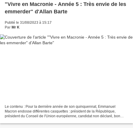
"Vivre en Macronie - Année 5 : Très envie de les
emmerder" d'Allan Barte
Publié le 31/08/2023 à 15:17
Par
Mr K
Le contenu : Pour la dernière année de son quinquennat, Emmanuel
Macron endosse différentes casquettes : président de la République,
président du Conseil de l'Union européenne, candidat non déclaré, bon
client des cabinets de conseil, grand décideur en...