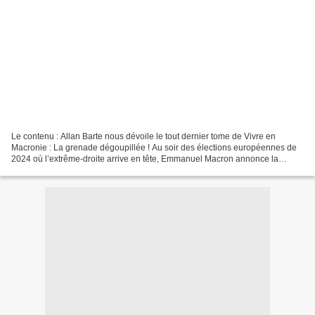
Le contenu : Allan Barte nous dévoile le tout dernier tome de Vivre en
Macronie : La grenade dégoupillée ! Au soir des élections européennes de
2024 où l’extrême-droite arrive en tête, Emmanuel Macron annonce la
dissolution de l’Assemblée Nationale. De...