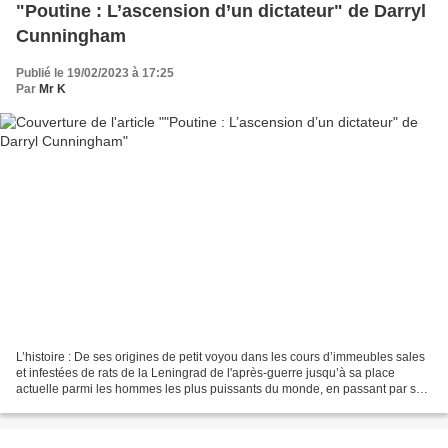
"Poutine : L’ascension d’un dictateur" de Darryl
Cunningham
Publié le 19/02/2023 à 17:25
Par
Mr K
L’histoire : De ses origines de petit voyou dans les cours d’immeubles sales
et infestées de rats de la Leningrad de l'après-guerre jusqu’à sa place
actuelle parmi les hommes les plus puissants du monde, en passant par son
ascension dans les rangs du...