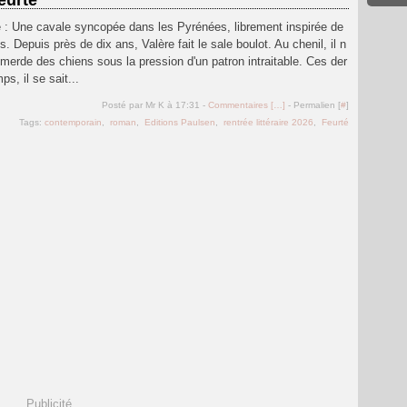
eurté
re : Une cavale syncopée dans les Pyrénées, librement inspirée de
ls. Depuis près de dix ans, Valère fait le sale boulot. Au chenil, il n
a merde des chiens sous la pression d'un patron intraitable. Ces der
ps, il se sait...
Posté par Mr K à 17:31 -
Commentaires [
…
]
- Permalien [
#
]
Tags:
contemporain
,
roman
,
Editions Paulsen
,
rentrée littéraire 2026
,
Feurté
Publicité