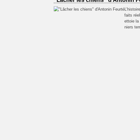
"Lâcher les chiens" d'Antonin F
L’histoi
faits rée
ettoie l
niers tem