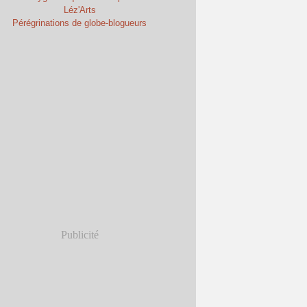
Léz'Arts
Pérégrinations de globe-blogueurs
Publicité