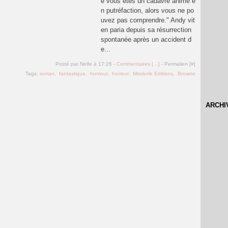
e vous êtes un cadavre animé e
n putréfaction, alors vous ne po
uvez pas comprendre." Andy vit
en paria depuis sa résurrection
spontanée après un accident d
e...
Posté par Nelfe à 17:26 -
Commentaires [
…
]
- Permalien [
#
]
Tags:
roman
,
fantastique
,
humour
,
horreur
,
Mirobole Editions
,
Browne
ARCHI