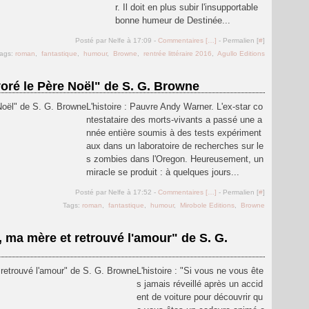
r. Il doit en plus subir l'insupportable
bonne humeur de Destinée...
Posté par Nelfe à 17:09 -
Commentaires [
…
]
- Permalien [
#
]
ags:
roman
,
fantastique
,
humour
,
Browne
,
rentrée littéraire 2016
,
Agullo Editions
oré le Père Noël" de S. G. Browne
L'histoire : Pauvre Andy Warner. L'ex-star co
ntestataire des morts-vivants a passé une a
nnée entière soumis à des tests expériment
aux dans un laboratoire de recherches sur le
s zombies dans l'Oregon. Heureusement, un
miracle se produit : à quelques jours...
Posté par Nelfe à 17:52 -
Commentaires [
…
]
- Permalien [
#
]
Tags:
roman
,
fantastique
,
humour
,
Mirobole Editions
,
Browne
 ma mère et retrouvé l'amour" de S. G.
L'histoire : "Si vous ne vous ête
s jamais réveillé après un accid
ent de voiture pour découvrir qu