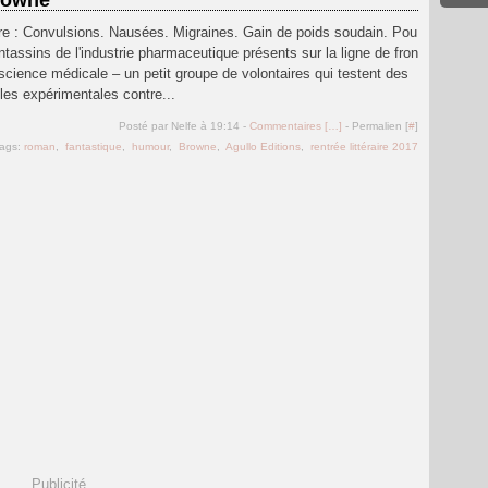
rowne
ire : Convulsions. Nausées. Migraines. Gain de poids soudain. Pou
antassins de l'industrie pharmaceutique présents sur la ligne de fron
 science médicale – un petit groupe de volontaires qui testent des
es expérimentales contre...
Posté par Nelfe à 19:14 -
Commentaires [
…
]
- Permalien [
#
]
ags:
roman
,
fantastique
,
humour
,
Browne
,
Agullo Editions
,
rentrée littéraire 2017
Publicité