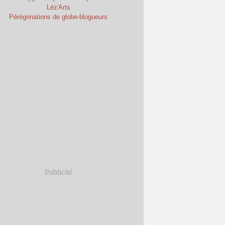
Léz'Arts
Pérégrinations de globe-blogueurs
Publicité