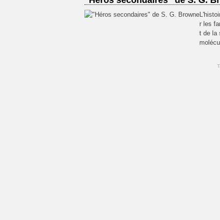
"Héros secondaires" de S. G. B
L'histo
r les f
t de la
molécul
T