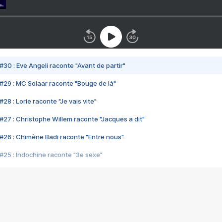
#30 : Eve Angeli raconte "Avant de partir"
#29 : MC Solaar raconte "Bouge de là"
28 : Lorie raconte "Je vais vite"
#27 : Christophe Willem raconte "Jacques a dit"
#26 : Chimène Badi raconte "Entre nous"
#25 : Indochine raconte "3e sexe"
#24 : Zaho raconte "C'est chelou"
#23 : Patrick Bruel raconte "Au café des délices"
#22 : Kyo raconte "Le chemin"