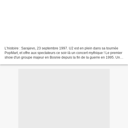
L’histoire : Sarajevo, 23 septembre 1997. U2 est en plein dans sa tournée
PopMart, et offre aux spectateurs ce soir-là un concert mythique ! Le premier
show d'un groupe majeur en Bosnie depuis la fin de la guerre en 1995. Un
pur moment de rock'n'roll....