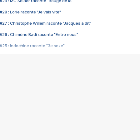
#29 : MC Solaar raconte "Bouge de là"
28 : Lorie raconte "Je vais vite"
#27 : Christophe Willem raconte "Jacques a dit"
#26 : Chimène Badi raconte "Entre nous"
#25 : Indochine raconte "3e sexe"
#24 : Zaho raconte "C'est chelou"
#23 : Patrick Bruel raconte "Au café des délices"
#22 : Kyo raconte "Le chemin"
#21 : Nolwenn Leroy raconte "Cassé"
#20 : Patrick Hernandez raconte "Born to be alive"
#19 : Lorie raconte "Près de moi"
#18 : Michael Jones raconte "A nos actes manqués" (avec Jean-Jacque
#17 : Khaled raconte "Aïcha"