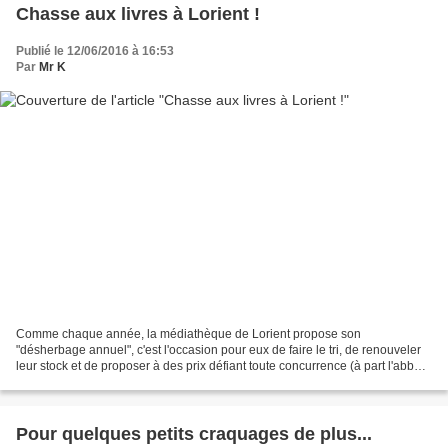
Chasse aux livres à Lorient !
Publié le 12/06/2016 à 16:53
Par
Mr K
Comme chaque année, la médiathèque de Lorient propose son
"désherbage annuel", c'est l'occasion pour eux de faire le tri, de renouveler
leur stock et de proposer à des prix défiant toute concurrence (à part l'abbé
peut-être...) des ouvrages variés : 1€...
Pour quelques petits craquages de plus...