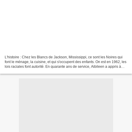
L'histoire : Chez les Blancs de Jackson, Mississippi, ce sont les Noires qui
font le ménage, la cuisine, et qui s'occupent des enfants. On est en 1962, les
lois raciales font autorité. En quarante ans de service, Aibileen a appris à
tenir sa langue. L'insolente...