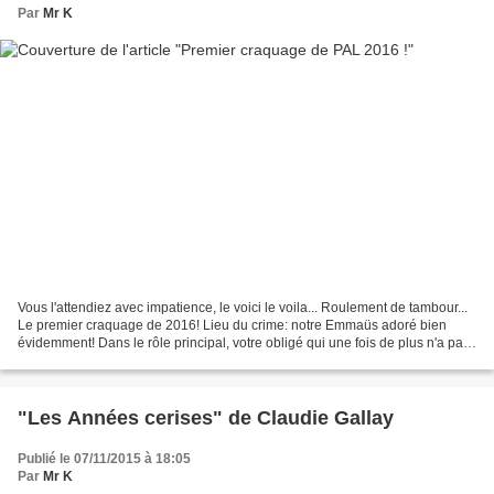
Par
Mr K
Vous l'attendiez avec impatience, le voici le voila... Roulement de tambour...
Le premier craquage de 2016! Lieu du crime: notre Emmaüs adoré bien
évidemment! Dans le rôle principal, votre obligé qui une fois de plus n'a pas
su résister à ses pulsions...
"Les Années cerises" de Claudie Gallay
Publié le 07/11/2015 à 18:05
Par
Mr K