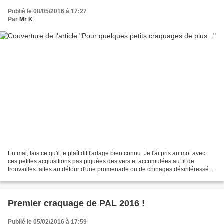
Publié le 08/05/2016 à 17:27
Par
Mr K
En mai, fais ce qu'il te plaît dit l'adage bien connu. Je l'ai pris au mot avec
ces petites acquisitions pas piquées des vers et accumulées au fil de
trouvailles faites au détour d'une promenade ou de chinages désintéressés
(si si, je vous l'assure!)....
Premier craquage de PAL 2016 !
Publié le 05/02/2016 à 17:59