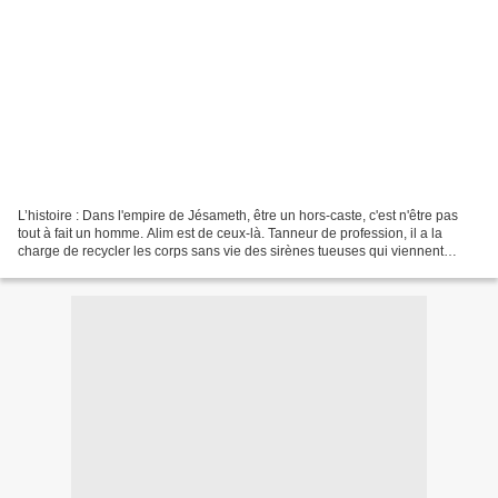
L’histoire : Dans l'empire de Jésameth, être un hors-caste, c'est n'être pas
tout à fait un homme. Alim est de ceux-là. Tanneur de profession, il a la
charge de recycler les corps sans vie des sirènes tueuses qui viennent
s'échouer sur les plages de la...