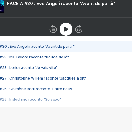
FACE A #30 : Eve Angeli raconte "Avant de partir"
#30 : Eve Angeli raconte "Avant de partir"
#29 : MC Solaar raconte "Bouge de là"
28 : Lorie raconte "Je vais vite"
#27 : Christophe Willem raconte "Jacques a dit"
#26 : Chimène Badi raconte "Entre nous"
#25 : Indochine raconte "3e sexe"
#24 : Zaho raconte "C'est chelou"
#23 : Patrick Bruel raconte "Au café des délices"
#22 : Kyo raconte "Le chemin"