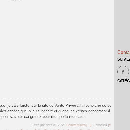
Contac
SUIVE
CATÉG
que, je vais fureter sur le site de Vente Privée à la recherche de bo
t des années que j'y suis inscrite et quand les ventes concernent d
a peut s'avérer dangereux pour mon porte monnaie....
Posté par Nelfe à 17:22 -
Commentaires [
…
]
- Permalien [
#
]