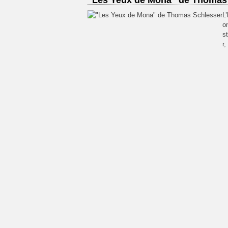
"Les Yeux de Mona" de Thomas
L
o
s
r