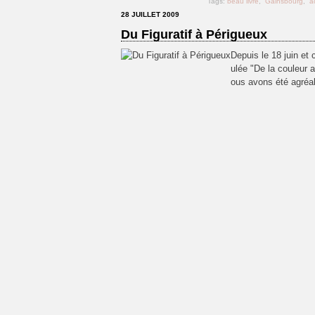
Tags:
beau livre
,
Gainsbourg
,
a
28 JUILLET 2009
Du Figuratif à Périgueux
Depuis le 18 juin et 
ulée "De la couleur 
ous avons été agréab