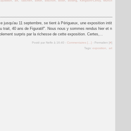
cquisition
,
art
,
Taschen
,
Birkin
,
Bischoff
,
Bosh
,
Bosing
,
Klingsöhr-Leroy
,
Munch
ce jusqu'au 11 septembre, se tient à Périgueux, une exposition intit
au trait, 40 ans de Figuratif". Nous nous y sommes rendus hier et n
lement surpris par la richesse de cette exposition. Certes,...
Posté par Nelfe à 16:40 -
Commentaires [
…
]
- Permalien [
#
]
Tags:
exposition
,
art