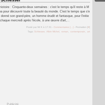
 Schlesser
’histoire : Cinquante-deux semaines : c'est le temps qu'il reste à M
na pour découvrir toute la beauté du monde. C'est le temps que s'e
t donné son grand-père, un homme érudit et fantasque, pour l'initie
, chaque mercredi après l'école, à une œuvre d'art,...
Posté par Mr K à 17:31 -
Commentaires [
…
]
- Permalien [
#
]
Tags:
Schlesser
,
Albin Michel
,
roman
,
contemporain
,
art
Publicité