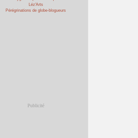
Léz'Arts
Pérégrinations de globe-blogueurs
Publicité