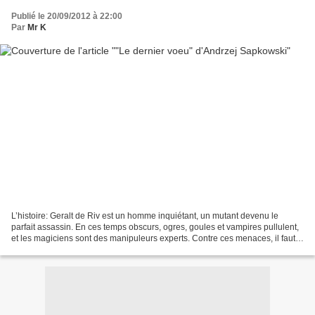
Publié le 20/09/2012 à 22:00
Par
Mr K
L’histoire: Geralt de Riv est un homme inquiétant, un mutant devenu le
parfait assassin. En ces temps obscurs, ogres, goules et vampires pullulent,
et les magiciens sont des manipuleurs experts. Contre ces menaces, il faut
un tueur à gages à la hauteur,...