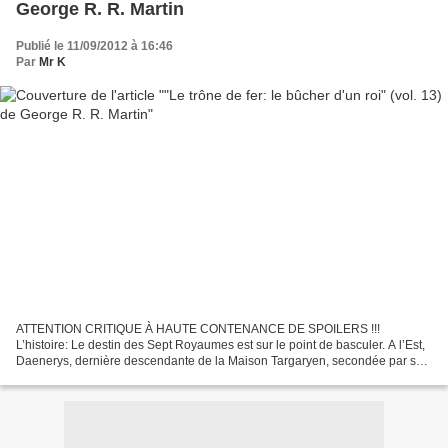
George R. R. Martin
Publié le 11/09/2012 à 16:46
Par
Mr K
ATTENTION CRITIQUE À HAUTE CONTENANCE DE SPOILERS !!!
L’histoire: Le destin des Sept Royaumes est sur le point de basculer. A l’Est,
Daenerys, dernière descendante de la Maison Targaryen, secondée par ses
terrifiants dragons arrivés à maturité, règne...