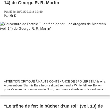
14) de George R. R. Martin
Publié le 18/01/2013 à 19:40
Par
Mr K
ATTENTION CRITIQUE À HAUTE CONTENANCE DE SPOILERS!!! L'histoire:
À présent que Stannis Baratheon est parti reprendre Winterfell aux Bolton
pour s'assurer la domination du Nord, Jon Snow est redevenu le seul maître
du Mur. Cependant, le roi autoproclamé...
"Le trône de fer: le bûcher d'un roi" (vol. 13) de