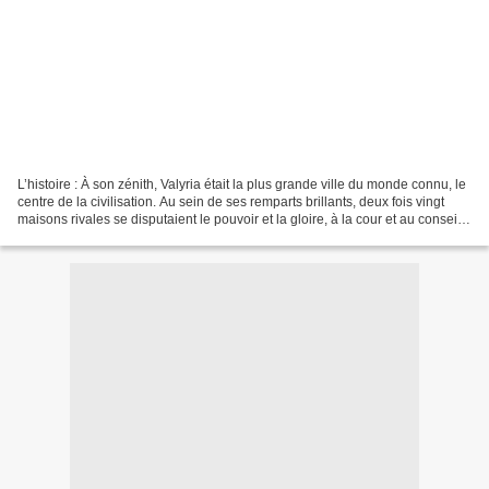
L’histoire : À son zénith, Valyria était la plus grande ville du monde connu, le
centre de la civilisation. Au sein de ses remparts brillants, deux fois vingt
maisons rivales se disputaient le pouvoir et la gloire, à la cour et au conseil,
s'élevant et...