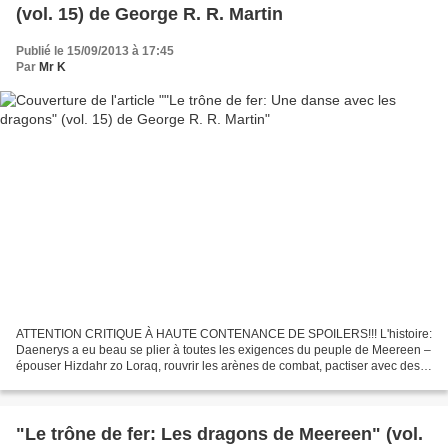
(vol. 15) de George R. R. Martin
Publié le 15/09/2013 à 17:45
Par
Mr K
ATTENTION CRITIQUE À HAUTE CONTENANCE DE SPOILERS!!! L'histoire:
Daenerys a eu beau se plier à toutes les exigences du peuple de Meereen –
épouser Hizdahr zo Loraq, rouvrir les arènes de combat, pactiser avec des
mercenaires qui l'ont déjà trahie-, rien...
"Le trône de fer: Les dragons de Meereen" (vol.