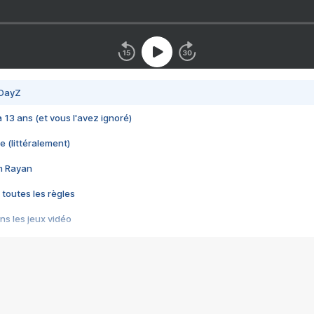
 DayZ
 a 13 ans (et vous l'avez ignoré)
e (littéralement)
im Rayan
 toutes les règles
s les jeux vidéo
us choquant de Rockstar ? - Le scandale BULLY
e plus moche de Steam
du RÊVE tourne au CAUCHEMAR