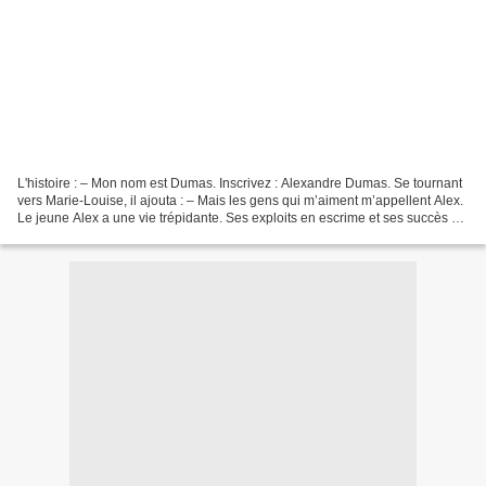
L'histoire : – Mon nom est Dumas. Inscrivez : Alexandre Dumas. Se tournant
vers Marie-Louise, il ajouta : – Mais les gens qui m’aiment m’appellent Alex.
Le jeune Alex a une vie trépidante. Ses exploits en escrime et ses succès à
la cour font de lui un...