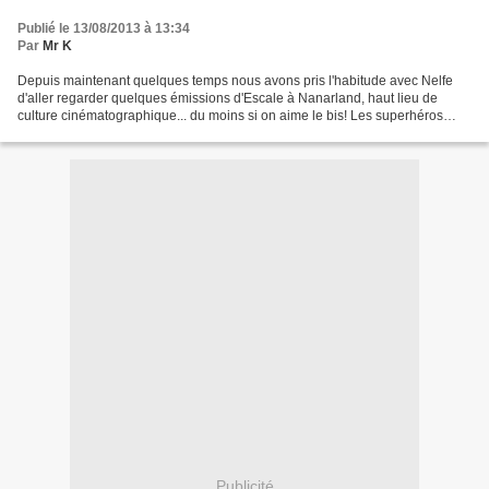
Publié le 13/08/2013 à 13:34
Par
Mr K
Depuis maintenant quelques temps nous avons pris l'habitude avec Nelfe
d'aller regarder quelques émissions d'Escale à Nanarland, haut lieu de
culture cinématographique... du moins si on aime le bis! Les superhéros
ratés côtoient des monstres improbables,...
Publicité