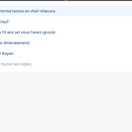
nsformé l’ennui en chef-d’œuvre
 DayZ
 a 13 ans (et vous l'avez ignoré)
e (littéralement)
im Rayan
 toutes les règles
s les jeux vidéo
us choquant de Rockstar ? - Le scandale BULLY
e plus moche de Steam
du RÊVE tourne au CAUCHEMAR
pendant 8 heures
it… à tort