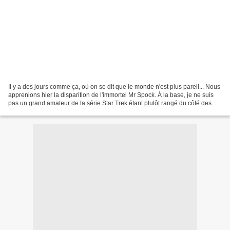
Il y a des jours comme ça, où on se dit que le monde n'est plus pareil... Nous
apprenions hier la disparition de l'immortel Mr Spock. À la base, je ne suis
pas un grand amateur de la série Star Trek étant plutôt rangé du côté des
fans de Star Wars (regardez...