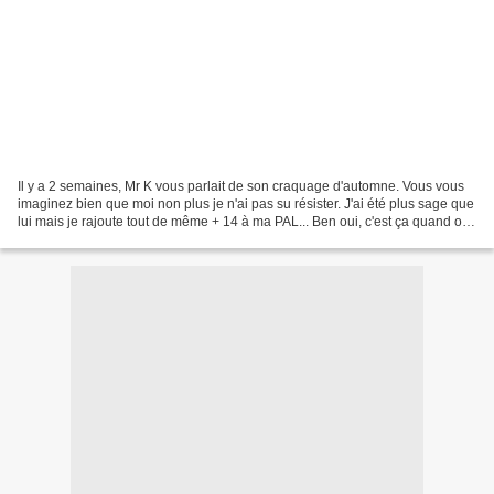
Il y a 2 semaines, Mr K vous parlait de son craquage d'automne. Vous vous
imaginez bien que moi non plus je n'ai pas su résister. J'ai été plus sage que
lui mais je rajoute tout de même + 14 à ma PAL... Ben oui, c'est ça quand on
tombe sur des romans...