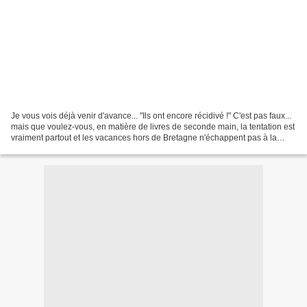
Je vous vois déjà venir d'avance... "Ils ont encore récidivé !" C'est pas faux...
mais que voulez-vous, en matière de livres de seconde main, la tentation est
vraiment partout et les vacances hors de Bretagne n'échappent pas à la
règle. Entre deux baignades,...