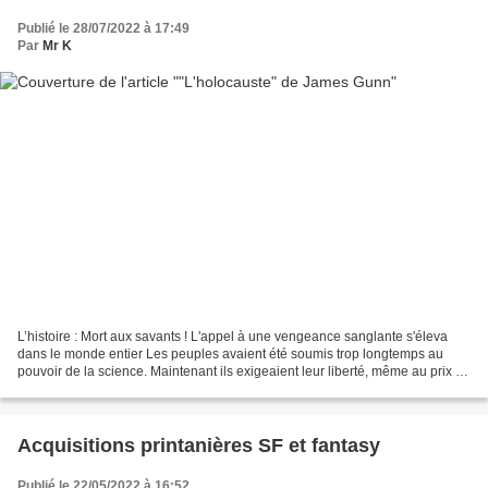
Publié le 28/07/2022 à 17:49
Par
Mr K
L’histoire : Mort aux savants ! L'appel à une vengeance sanglante s'éleva
dans le monde entier Les peuples avaient été soumis trop longtemps au
pouvoir de la science. Maintenant ils exigeaient leur liberté, même au prix de
la barbarie... même s'il leur...
Acquisitions printanières SF et fantasy
Publié le 22/05/2022 à 16:52