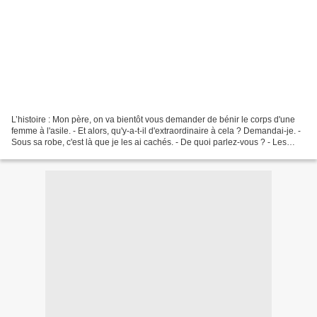
L’histoire : Mon père, on va bientôt vous demander de bénir le corps d'une
femme à l'asile. - Et alors, qu'y-a-t-il d'extraordinaire à cela ? Demandai-je. -
Sous sa robe, c'est là que je les ai cachés. - De quoi parlez-vous ? - Les
cahiers... Ceux de...