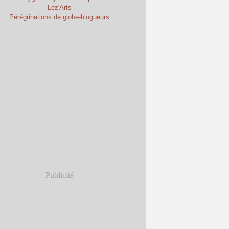
Léz'Arts
Pérégrinations de globe-blogueurs
Publicité