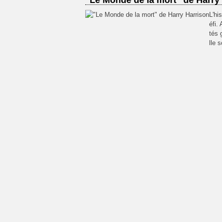
"Le Monde de la mort" de Harry
L'hi
éfi.
tés 
lle 