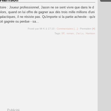
 Harrison
stoire : Joueur professionnel, Jason ne se sent vivre que dans le d
 Alors, quand on lui offre de gagner aux dés trois mille millions d'uni
galactiques, il ne résiste pas. Qu'importe si la partie achevée - qu'e
soit gagnée ou perdue - sa...
Posté par Mr K à 17:10 -
Commentaires [
…
]
- Permalien [
#
]
Tags:
SF
,
roman
,
J'ai Lu
,
Harrison
Publicité