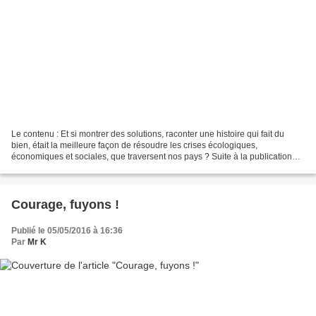
Le contenu : Et si montrer des solutions, raconter une histoire qui fait du
bien, était la meilleure façon de résoudre les crises écologiques,
économiques et sociales, que traversent nos pays ? Suite à la publication
d’une étude qui annonce la possible...
Courage, fuyons !
Publié le 05/05/2016 à 16:36
Par
Mr K