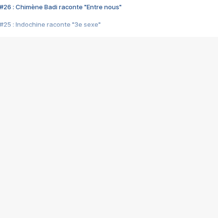
#26 : Chimène Badi raconte "Entre nous"
#25 : Indochine raconte "3e sexe"
#24 : Zaho raconte "C'est chelou"
#23 : Patrick Bruel raconte "Au café des délices"
#22 : Kyo raconte "Le chemin"
#21 : Nolwenn Leroy raconte "Cassé"
#20 : Patrick Hernandez raconte "Born to be alive"
#19 : Lorie raconte "Près de moi"
#18 : Michael Jones raconte "A nos actes manqués" (avec Jean-Jacque
#17 : Khaled raconte "Aïcha"
#16 : Corneille raconte "Parce qu'on vient de loin"
#15 : Indochine raconte "L'aventurier"
14 : Lorie raconte "Sur un air latino"