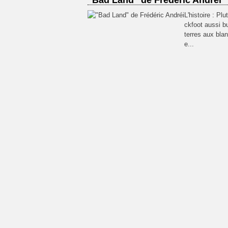
"Bad Land" de Frédéric Andréi
L'histoire : Pl
ckfoot aussi bu
terres aux blan
e...