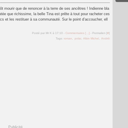
utôt mourir que de renoncer à la terre de ses ancêtres ! Indienne bla
tée que richissime, la belle Tina est prête à tout pour racheter ces
cs et les restituer à sa communauté. Sur le point d’accoucher, ell
Posté par Mr K à 17:10 -
Commentaires [
…
]
- Permalien [
#
]
Tags:
roman
,
polar
,
Albin Michel
,
Andréi
Publicité