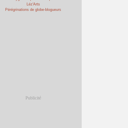
Léz'Arts
Pérégrinations de globe-blogueurs
Publicité