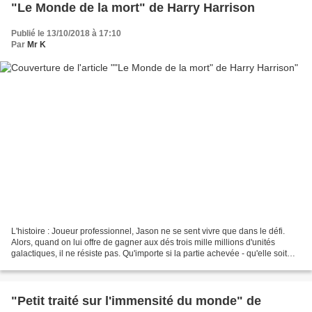
"Le Monde de la mort" de Harry Harrison
Publié le 13/10/2018 à 17:10
Par
Mr K
L'histoire : Joueur professionnel, Jason ne se sent vivre que dans le défi.
Alors, quand on lui offre de gagner aux dés trois mille millions d'unités
galactiques, il ne résiste pas. Qu'importe si la partie achevée - qu'elle soit
gagnée ou perdue - sa...
"Petit traité sur l'immensité du monde" de