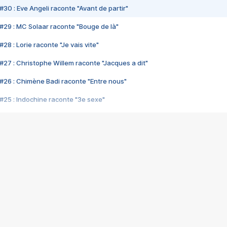
#30 : Eve Angeli raconte "Avant de partir"
#29 : MC Solaar raconte "Bouge de là"
28 : Lorie raconte "Je vais vite"
#27 : Christophe Willem raconte "Jacques a dit"
#26 : Chimène Badi raconte "Entre nous"
#25 : Indochine raconte "3e sexe"
#24 : Zaho raconte "C'est chelou"
#23 : Patrick Bruel raconte "Au café des délices"
#22 : Kyo raconte "Le chemin"
#21 : Nolwenn Leroy raconte "Cassé"
#20 : Patrick Hernandez raconte "Born to be alive"
#19 : Lorie raconte "Près de moi"