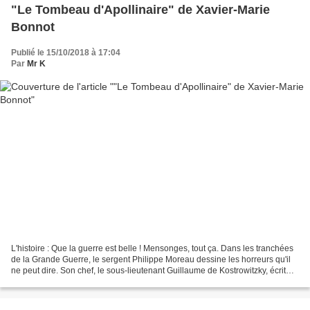
"Le Tombeau d'Apollinaire" de Xavier-Marie
Bonnot
Publié le 15/10/2018 à 17:04
Par
Mr K
L'histoire : Que la guerre est belle ! Mensonges, tout ça. Dans les tranchées
de la Grande Guerre, le sergent Philippe Moreau dessine les horreurs qu'il
ne peut dire. Son chef, le sous-lieutenant Guillaume de Kostrowitzky, écrit
des articles, des lettres...