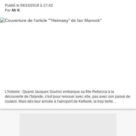
Publié le 08/10/2018 à 17:42
Par
Mr K
L'histoire : Quand Jacques Soulniz embarque sa fille Rebecca à la
découverte de l'Islande, c'est pour renouer avec elle, pas avec son passé de
routard. Mais dès leur arrivée à l'aéroport de Keflavik, la trop belle
mécanique des retrouvailles s'enraye....