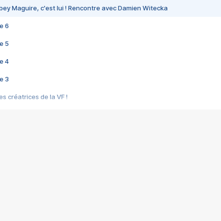
bey Maguire, c'est lui ! Rencontre avec Damien Witecka
e 6
e 5
e 4
e 3
s créatrices de la VF !
e 2
e 1
e Mektoub My Love arrive enfin ! Rencontre avec Shaïn Boumedine et Sal
i : après Toni en famille
elle réalise le bouleversant Dites lui que je l'aime
ais ! Rencontre autour de Vie privée de Rebecca Zlotowski