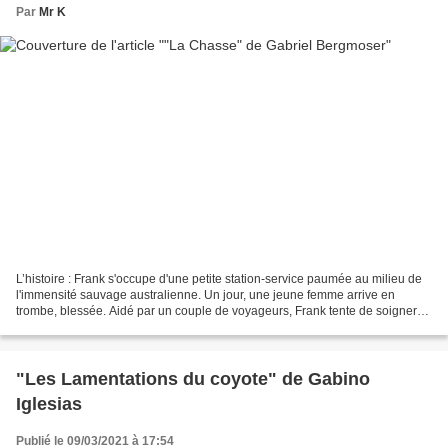
Par
Mr K
L’histoire : Frank s'occupe d'une petite station-service paumée au milieu de
l'immensité sauvage australienne. Un jour, une jeune femme arrive en
trombe, blessée. Aidé par un couple de voyageurs, Frank tente de soigner
les blessures de l’inconnue lorsque...
"Les Lamentations du coyote" de Gabino
Iglesias
Publié le 09/03/2021 à 17:54