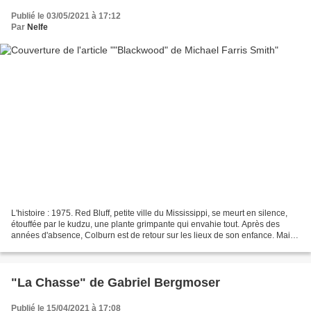
Publié le 03/05/2021 à 17:12
Par
Nelfe
L'histoire : 1975. Red Bluff, petite ville du Mississippi, se meurt en silence,
étouffée par le kudzu, une plante grimpante qui envahie tout. Après des
années d'absence, Colburn est de retour sur les lieux de son enfance. Mais
sa présence semble échauffer...
"La Chasse" de Gabriel Bergmoser
Publié le 15/04/2021 à 17:08