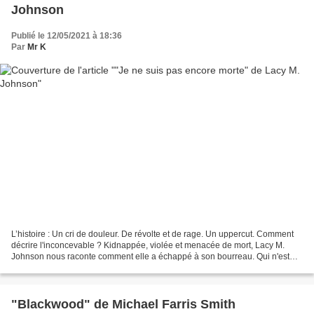
Johnson
Publié le 12/05/2021 à 18:36
Par
Mr K
L’histoire : Un cri de douleur. De révolte et de rage. Un uppercut. Comment
décrire l'inconcevable ? Kidnappée, violée et menacée de mort, Lacy M.
Johnson nous raconte comment elle a échappé à son bourreau. Qui n'est
autre que son ex-compagnon, un homme...
"Blackwood" de Michael Farris Smith