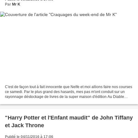
Par
Mr K
C'est de façon tout à fait innocente que Nelfe et moi allions faire nos courses
ce samedi. Par le plus grand des hasards, mes pas m'ont conduit sur un
rayonnage déstockage de livres de la super maison d'édition Au Diable
Vauvert à des prix riquiquis....
"Harry Potter et l'Enfant maudit" de John Tiffany
et Jack Throne
Publié le 04/11/2016 à 17:06