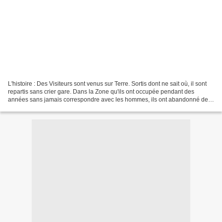
L'histoire : Des Visiteurs sont venus sur Terre. Sortis dont ne sait où, il sont
repartis sans crier gare. Dans la Zone qu'ils ont occupée pendant des
années sans jamais correspondre avec les hommes, ils ont abandonné des
objets de toutes sortes. Objets-pièges....