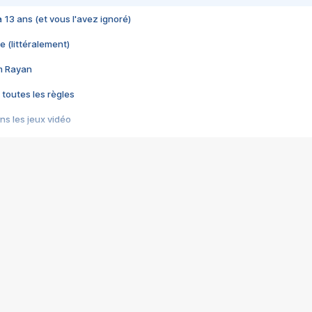
 a 13 ans (et vous l'avez ignoré)
e (littéralement)
im Rayan
 toutes les règles
s les jeux vidéo
us choquant de Rockstar ? - Le scandale BULLY
e plus moche de Steam
du RÊVE tourne au CAUCHEMAR
pendant 8 heures
it… à tort
umiliés par un jeu vidéo
ire - Final Fantasy 8