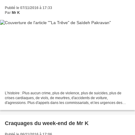
Publié le 07/11/2016 à 17:33
Par
Mr K
L’histoire : Plus aucun crime, plus de violence, plus de suicides, plus de
crises cardiaques, de viols, de meurtres, d'accidents de voiture,
d'agressions. Plus d'appels dans les commissariats, et les urgences des
hôpitaux restent vides. La foule enthousiaste...
Craquages du week-end de Mr K
Publié le 06/11/2016 à 17:06