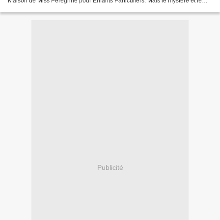
Maison de Miss Peregrine pour Enfants Particuliers. Mais le mystère et le
danger s’amplifient quand il apprend...
Publicité