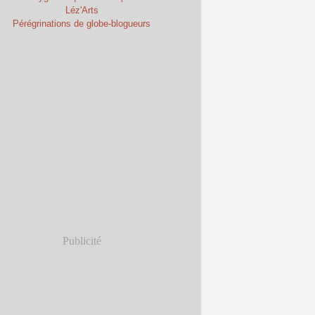
Léz'Arts
Pérégrinations de globe-blogueurs
Publicité