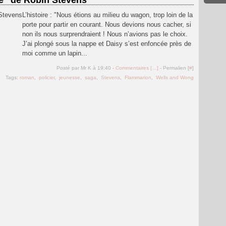
e" de Robin Stevens
L’histoire : "Nous étions au milieu du wagon, trop loin de la
porte pour partir en courant. Nous devions nous cacher, si
non ils nous surprendraient ! Nous n’avions pas le choix.
J’ai plongé sous la nappe et Daisy s’est enfoncée près de
moi comme un lapin...
Posté par Mr K à 19:40 -
Commentaires [
…
]
- Permalien [
#
]
Tags:
roman
,
policier
,
jeunesse
,
saga
,
Stevens
,
Flammarion
,
Wells and Wong