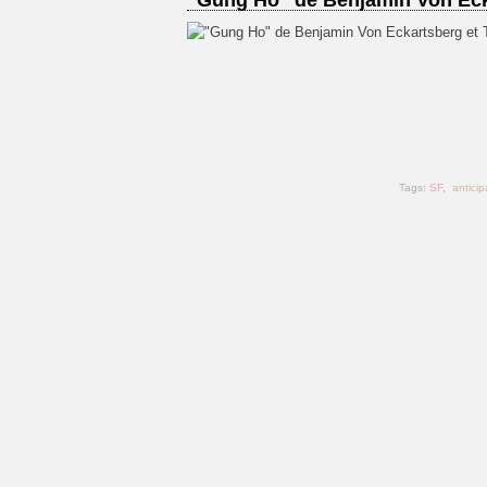
"Gung Ho" de Benjamin Von Ec
Tags:
SF
,
anticip