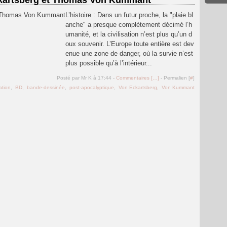
kartsberg et Thomas Von Kummant
L’histoire : Dans un futur proche, la "plaie bl
anche" a presque complètement décimé l’h
umanité, et la civilisation n’est plus qu’un d
oux souvenir. L’Europe toute entière est dev
enue une zone de danger, où la survie n’est
plus possible qu’à l’intérieur...
Posté par Mr K à 17:44 -
Commentaires [
…
]
- Permalien [
#
]
ation
,
BD
,
bande-dessinée
,
post-apocalyptique
,
Von Eckartsberg
,
Von Kummant