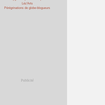
Léz'Arts
Pérégrinations de globe-blogueurs
Publicité