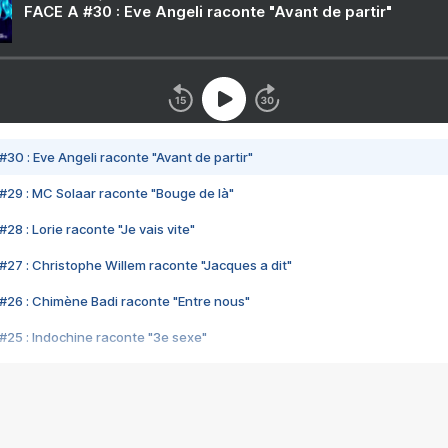
FACE A #30 : Eve Angeli raconte "Avant de partir"
#30 : Eve Angeli raconte "Avant de partir"
#29 : MC Solaar raconte "Bouge de là"
28 : Lorie raconte "Je vais vite"
#27 : Christophe Willem raconte "Jacques a dit"
#26 : Chimène Badi raconte "Entre nous"
#25 : Indochine raconte "3e sexe"
#24 : Zaho raconte "C'est chelou"
#23 : Patrick Bruel raconte "Au café des délices"
#22 : Kyo raconte "Le chemin"