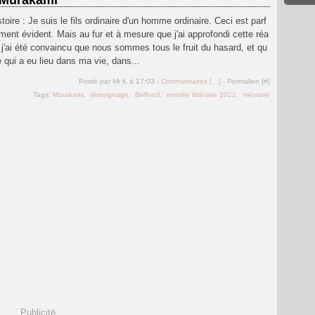
 Murakami
stoire : Je suis le fils ordinaire d'un homme ordinaire. Ceci est parf
ment évident. Mais au fur et à mesure que j'ai approfondi cette réa
, j'ai été convaincu que nous sommes tous le fruit du hasard, et qu
 qui a eu lieu dans ma vie, dans...
Posté par Mr K à 17:03 -
Commentaires [
…
]
- Permalien [
#
]
Tags:
Murakami
,
témoignage
,
Belfond
,
rentrée littéraire 2022
,
mémoire
Publicité