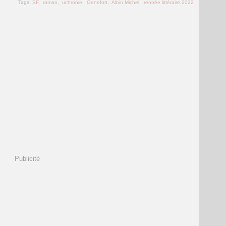
Tags:
SF
,
roman
,
uchronie
,
Genefort
,
Albin Michel
,
rentrée littéraire 2022
Publicité