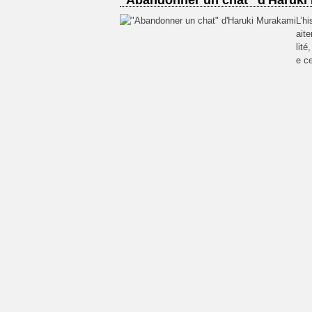
"Abandonner un chat" d'Haruki
L’hi
aite
lité
e ce