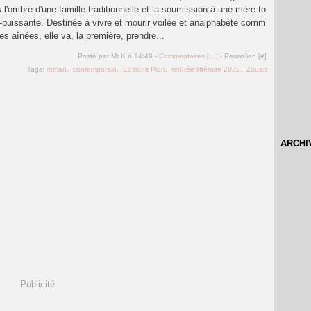
 l'ombre d'une famille traditionnelle et la soumission à une mère to
-puissante. Destinée à vivre et mourir voilée et analphabète comm
es aînées, elle va, la première, prendre...
Posté par Mr K à 14:49 -
Commentaires [
…
]
- Permalien [
#
]
Tags:
roman
,
contemporain
,
Editions Plon
,
rentrée littéraire 2022
,
Zouari
ARCHI
Publicité