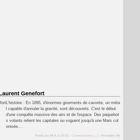
Laurent Genefort
L’histoire : En 1895, d'énormes gisements de cavorite, un méta
l capable d'annuler la gravité, sont découverts. C'est le début
d'une conquête massive des airs et de l'espace. Des paquebot
s volants relient les capitales ou voguent jusqu'à une Mars col
onisée....
Posté par Mr K à 15:52 -
Commentaires [
…
]
- Permalien [
#
]