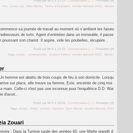
Posté par Mr K à 15:25 -
Commentaires [
…
]
- Permalien [
#
]
,
noir
,
roman noir
,
Albin Michel
,
Terres d'Amérique
,
rentrée littéraire 2022
,
Woods
r commence sa journée de travail au moment où s’arrêtent les faiseu
redresseurs de torts. Agent d’entretien dans un immeuble, il passe
 poussant son chariot. Il aspire, vide les poubelles, récupère...
Posté par Mr K à 15:23 -
Commentaires [
…
]
- Permalien [
#
]
Tags:
roman
,
contemporain
,
Quidam éditeur
,
rentrée littéraire 2022
,
Marten
er
: Un homme est abattu de trois coups de feu à son domicile. Lorsqu
 arrive sur place, elle trouve sa femme, Evie, enceinte de cinq moi
 la main. Celle-ci n'est pas une inconnue pour l'enquêtrice D.D. War
e d'avoir...
Posté par Mr K à 18:04 -
Commentaires [
…
]
- Permalien [
#
]
Tags:
roman
,
thriller
,
policier
,
Gardner
,
Albin Michel
,
rentrée littéraire 2022
zia Zouari
istoire : Dans la Tunisie rurale des années 60, une fillette grandit d