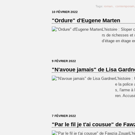
Tags:
roman
,
contemporain
10 FÉVRIER 2022
"Ordure" d'Eugene Marten
L’histoire : Slope
rs de richesses et 
d’étage en étage en
9 FÉVRIER 2022
"N'avoue jamais" de Lisa Gardn
L’histoire 
e la police
s, l'arme à
ren. Accusé
7 FÉVRIER 2022
"Par le fil je t'ai cousue" de Faw
L’h