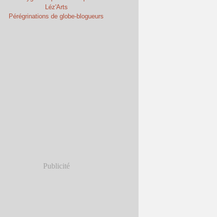
Léz'Arts
Pérégrinations de globe-blogueurs
Publicité