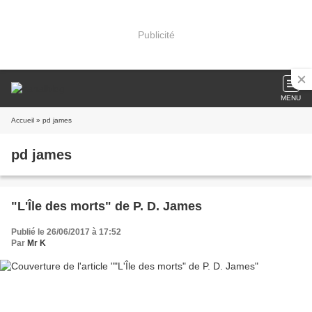
Publicité
MENU
Accueil
» pd james
pd james
"L'Île des morts" de P. D. James
Publié le 26/06/2017 à 17:52
Par
Mr K