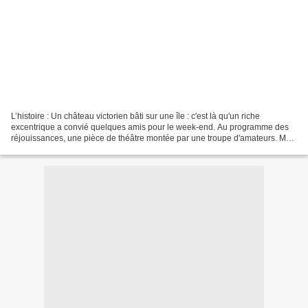
L’histoire : Un château victorien bâti sur une île : c'est là qu'un riche
excentrique a convié quelques amis pour le week-end. Au programme des
réjouissances, une pièce de théâtre montée par une troupe d'amateurs. Mais
quelqu'un trouble la fête, se livrant...