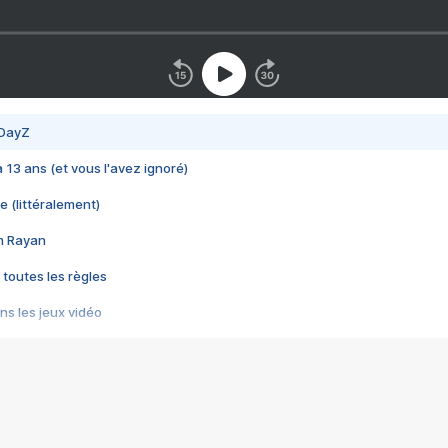
 DayZ
 a 13 ans (et vous l'avez ignoré)
e (littéralement)
im Rayan
 toutes les règles
s les jeux vidéo
us choquant de Rockstar ? - Le scandale BULLY
e plus moche de Steam
du RÊVE tourne au CAUCHEMAR