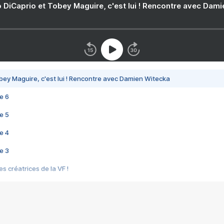
 DiCaprio et Tobey Maguire, c'est lui ! Rencontre avec Dam
bey Maguire, c'est lui ! Rencontre avec Damien Witecka
e 6
e 5
e 4
e 3
s créatrices de la VF !
e 2
e 1
e Mektoub My Love arrive enfin ! Rencontre avec Shaïn Boumedine et Sal