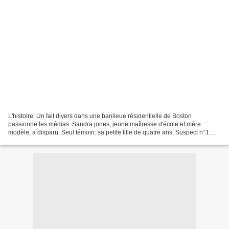
L'histoire: Un fait divers dans une banlieue résidentielle de Boston
passionne les médias. Sandra jones, jeune maîtresse d'école et mère
modèle, a disparu. Seul témoin: sa petite fille de quatre ans. Suspect n°1:
son mari Jason. Tente-t-il de brouiller...