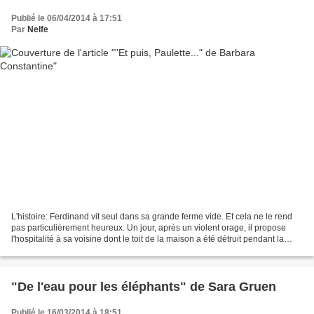
Publié le 06/04/2014 à 17:51
Par
Nelfe
L'histoire: Ferdinand vit seul dans sa grande ferme vide. Et cela ne le rend
pas particulièrement heureux. Un jour, après un violent orage, il propose
l'hospitalité à sa voisine dont le toit de la maison a été détruit pendant la
tempête. De fil en aiguille,...
"De l'eau pour les éléphants" de Sara Gruen
Publié le 16/03/2014 à 18:51