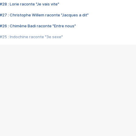
28 : Lorie raconte "Je vais vite"
#27 : Christophe Willem raconte "Jacques a dit"
#26 : Chimène Badi raconte "Entre nous"
#25 : Indochine raconte "3e sexe"
#24 : Zaho raconte "C'est chelou"
#23 : Patrick Bruel raconte "Au café des délices"
#22 : Kyo raconte "Le chemin"
#21 : Nolwenn Leroy raconte "Cassé"
#20 : Patrick Hernandez raconte "Born to be alive"
#19 : Lorie raconte "Près de moi"
#18 : Michael Jones raconte "A nos actes manqués" (avec Jean-Jacque
#17 : Khaled raconte "Aïcha"
#16 : Corneille raconte "Parce qu'on vient de loin"