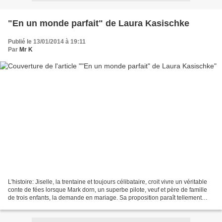
"En un monde parfait" de Laura Kasischke
Publié le 13/01/2014 à 19:11
Par
Mr K
L'histoire: Jiselle, la trentaine et toujours célibataire, croit vivre un véritable
conte de fées lorsque Mark dorn, un superbe pilote, veuf et père de famille
de trois enfants, la demande en mariage. Sa proposition paraît tellement
inespérée qu'elle...