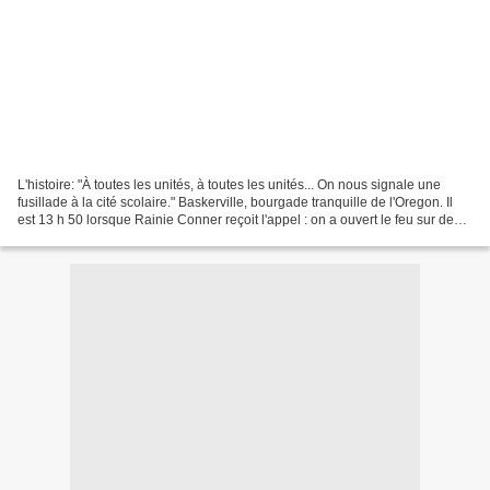
L'histoire: "À toutes les unités, à toutes les unités... On nous signale une
fusillade à la cité scolaire." Baskerville, bourgade tranquille de l'Oregon. Il
est 13 h 50 lorsque Rainie Conner reçoit l'appel : on a ouvert le feu sur des
collégiens. Quand...